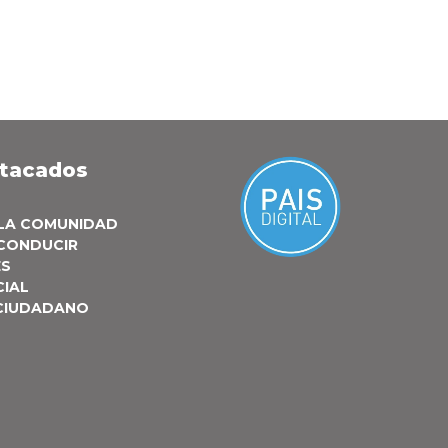
stacados
 LA COMUNIDAD
 CONDUCIR
ES
CIAL
 CIUDADANO