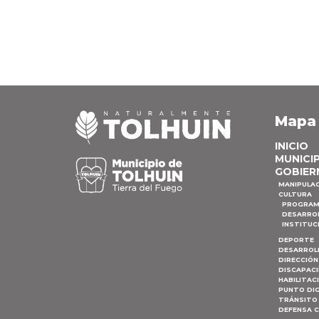
Mapa
INICIO
MUNICI
GOBIER
MANIPULA
CULTURA
PROGRAM
DESARRO
INSTITUC
DEPORTE
DESARROL
DIRECCIÓN
DISCAPAC
HABILITAC
PUNTO DIG
TRÁNSITO 
DEFENSA C