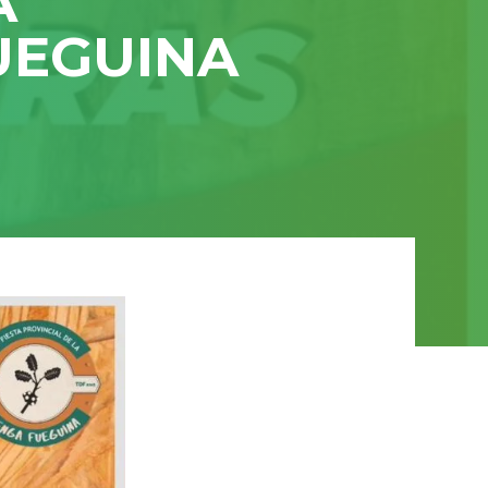
A
UEGUINA