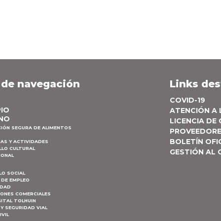
 de navegación
Links de
COVID-19
PIO
ATENCIÓN A
NO
LICENCIA DE
CIÓN SEGURA DE ALIMENTOS
PROVEEDOR
BOLETÍN OFI
AS Y ACTIVIDADES
LLO CULTURAL
GESTIÓN AL
IONAL
LO SOCIAL
 DE EMPLEO
IDAD
IONES COMERCIALES
ITAL TOLHUIN
Y SEGURIDAD VIAL
IVIL