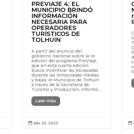
PREVIAJE 4: EL
MUNICIPIO BRINDÓ
INFORMACIÓN
NECESARIA PARA
OPERADORES
TURÍSTICOS DE
C
l
t
TOLHUIN
T
a
C
A partir del anuncio del
P
gobierno nacional sobre la re
d
edición del programa PreViaje,
v
que en esta cuarta edición
o
busca incentivar las escapadas
t
durante las temporadas medias
y bajas, el Municipio de Tolhuin
a través de la Secretaria de
Turismo y Producción, informó...
Leer más
Abr 20, 2023

