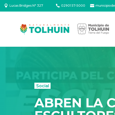

Lucas Bridges N° 327

02901 57-5000

municipiode
Social
ABREN LA 