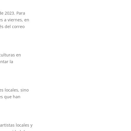
de 2023. Para
s a viernes, en
és del correo
culturas en
ntar la
es locales, sino
nes que han
rtistas locales y