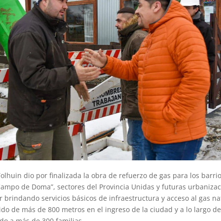
olhuin dio por finalizada la obra de refuerzo de gas para los barr
Campo de Doma”, sectores del Provincia Unidas y futuras urbanizac
r brindando servicios básicos de infraestructura y acceso al gas na
ido de más de 800 metros en el ingreso de la ciudad y a lo largo de
ndo a más de 300 familias.