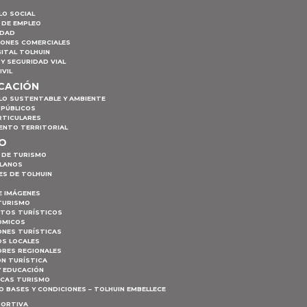
LO SOCIAL
 DE EMPLEO
IDAD
IONES COMERCIALES
ITAL TOLHUIN
Y SEGURIDAD VIAL
IVIL
ICACIÓN
LO SUSTENTABLE Y AMBIENTE
 PÚBLICOS
RTICULARES
ENTO TERRITORIAL
MO
 DE TURISMO
PLANOS
ES DE TOLHUIN
E IMÁGENES
TURISMO
NTOS TURÍSTICOS
ÓMICOS
ONES TURÍSTICAS
S LOCALES
RES REGIONALES
ÓN TURÍSTICA
Y EDUCACIÓN
ICAS TURISMO
 BASES Y CONDICIONES – TOLHUIN EMBELLECE
PORTIVA