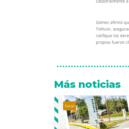
catastralmente a 
Gómez afirmó que
Tolhuin, asegura
ratifique los der
propios fueron cl
Más noticias
Social