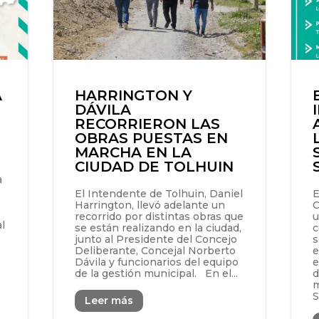
A
HARRINGTON Y
DÁVILA
RECORRIERON LAS
OBRAS PUESTAS EN
MARCHA EN LA
CIUDAD DE TOLHUIN
a
El Intendente de Tolhuin, Daniel
E
Harrington, llevó adelante un
C
recorrido por distintas obras que
u
l
se están realizando en la ciudad,
c
junto al Presidente del Concejo
s
Deliberante, Concejal Norberto
e
Dávila y funcionarios del equipo
e
de la gestión municipal. En el...
d
m
S
Leer más