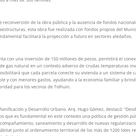
e reconversión de la obra pública y la ausencia de fondos nacional
aestructuras, esta obra fue realizada con fondos propios del Munic
ndamental facilitará la proyección a futuro en sectores aledaños.
nta con una inversión de 150 millones de pesos, permitirá el cone
de gas natural en un contexto adverso de crudas temperaturas inv
posibilitará que cada parcela conecte su vivienda a un sistema de 
ble y con menores gastos, ayudando a la economía familiar y bri
bridad para los vecinos de Tolhuin.
Planificación y Desarrollo Urbano, Arq. Hugo Gómez, destacó: “Desd
s que es fundamental en este contexto una política de gestión pú
 acompañamiento, saneamiento y desarrollo de nuevas regularizaci
ábitat junto al ordenamiento territorial de los más de 1200 lotes r