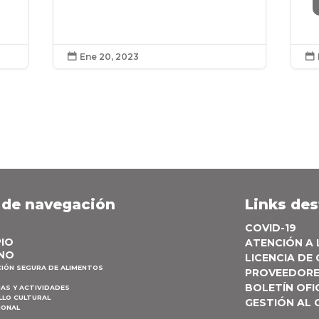
Ene 20, 2023


 de navegación
Links de
COVID-19
PIO
ATENCIÓN A
NO
LICENCIA DE
CIÓN SEGURA DE ALIMENTOS
PROVEEDOR
BOLETÍN OFI
AS Y ACTIVIDADES
LLO CULTURAL
GESTIÓN AL
IONAL