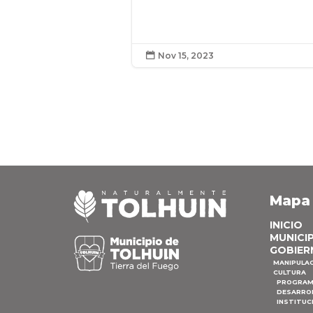
Nov 15, 2023

Mapa
INICIO
MUNICI
GOBIER
MANIPULA
CULTURA
PROGRAM
DESARRO
INSTITUC