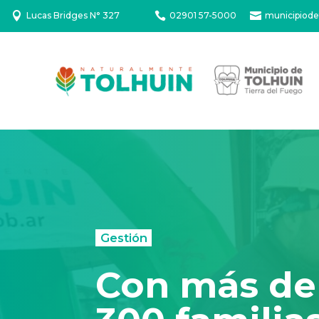

Lucas Bridges N° 327

02901 57-5000

municipiode
Gestión
Con más de