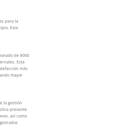
es para la
ipio. Esta
xionado de 8000
ernales. Esta
calefacción más
ndando mayor
e la gestión
blica presente
ones, así como
egistrados