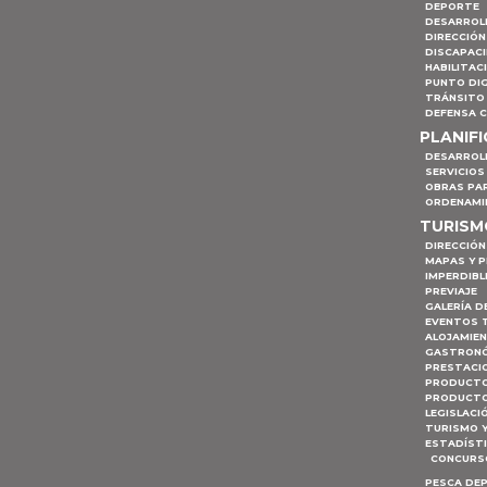
DEPORTE
DESARROL
DIRECCIÓN
DISCAPAC
HABILITAC
PUNTO DIG
TRÁNSITO 
DEFENSA C
PLANIF
DESARROL
SERVICIOS
OBRAS PA
ORDENAMI
TURIS
DIRECCIÓN
MAPAS Y 
IMPERDIBL
PREVIAJE
GALERÍA D
EVENTOS 
ALOJAMIE
GASTRON
PRESTACI
PRODUCTO
PRODUCTO
LEGISLACI
TURISMO 
ESTADÍST
CONCURSO
PESCA DE