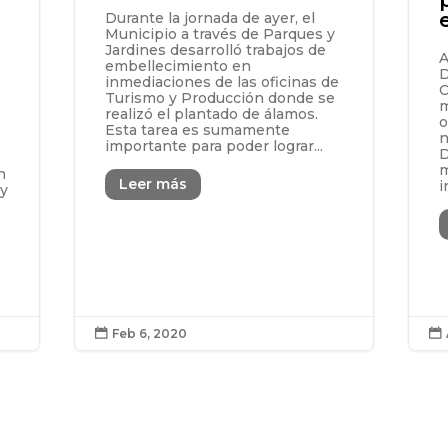
Durante la jornada de ayer, el
Municipio a través de Parques y
Jardines desarrolló trabajos de
A
embellecimiento en
D
inmediaciones de las oficinas de
C
Turismo y Producción donde se
m
realizó el plantado de álamos.
o
Esta tarea es sumamente
n
importante para poder lograr...
D
m
n
Leer más
i
 y
Feb 6, 2020

