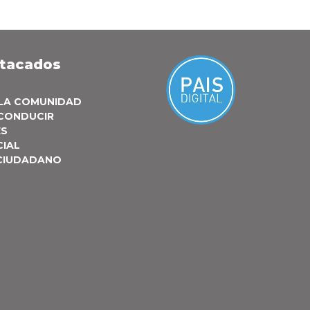
stacados
 LA COMUNIDAD
 CONDUCIR
ES
CIAL
 CIUDADANO