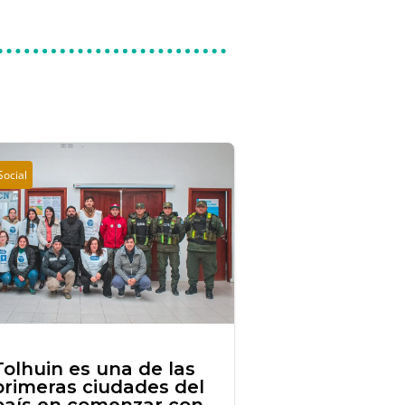
Social
Tolhuin es una de las
primeras ciudades del
país en comenzar con