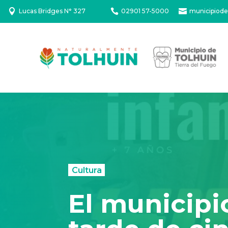

Lucas Bridges N° 327

02901 57-5000

municipiode
Cultura
El municipi