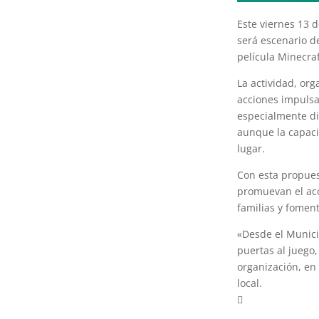
Este viernes 13 d
será escenario d
película Minecraf
La actividad, org
acciones impulsa
especialmente dir
aunque la capaci
lugar.
Con esta propues
promuevan el acce
familias y fomen
«Desde el Munici
puertas al juego,
organización, en
local.
