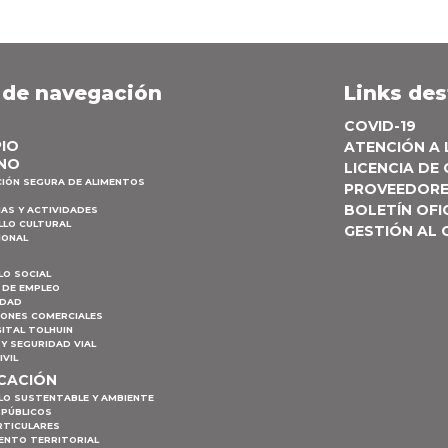
 de navegación
Links de
COVID-19
PIO
ATENCIÓN A
NO
LICENCIA DE
CIÓN SEGURA DE ALIMENTOS
PROVEEDOR
BOLETÍN OFI
AS Y ACTIVIDADES
LLO CULTURAL
GESTIÓN AL
IONAL
LO SOCIAL
 DE EMPLEO
IDAD
IONES COMERCIALES
ITAL TOLHUIN
Y SEGURIDAD VIAL
IVIL
ICACIÓN
LO SUSTENTABLE Y AMBIENTE
 PÚBLICOS
RTICULARES
ENTO TERRITORIAL