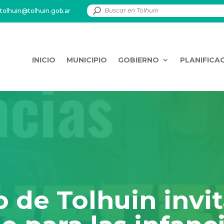
tolhuin@tolhuin.gob.ar
INICIO
MUNICIPIO
GOBIERNO
PLANIFICA
o de Tolhuin invi