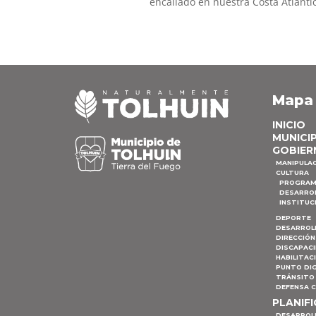
encallado en nuestra Costa Atlántic
Mapa
INICIO
MUNICI
GOBIER
MANIPULA
CULTURA
PROGRAM
DESARRO
INSTITUC
DEPORTE
DESARROL
DIRECCIÓN
DISCAPAC
HABILITAC
PUNTO DIG
TRÁNSITO 
DEFENSA C
PLANIF
DESARROL