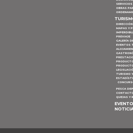
SERVICIOS
OBRAS PA
ORDENAMI
TURIS
DIRECCIÓN
MAPAS Y 
IMPERDIBL
PREVIAJE
GALERÍA D
EVENTOS 
ALOJAMIE
GASTRON
PRESTACI
PRODUCTO
PRODUCTO
LEGISLACI
TURISMO 
ESTADÍST
CONCURSO
PESCA DE
CONTACTO
QUEJAS Y
EVENT
NOTICI