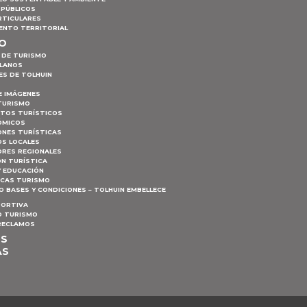
 PÚBLICOS
RTICULARES
ENTO TERRITORIAL
MO
 DE TURISMO
PLANOS
ES DE TOLHUIN
E IMÁGENES
TURISMO
NTOS TURÍSTICOS
ÓMICOS
ONES TURÍSTICAS
S LOCALES
RES REGIONALES
ÓN TURÍSTICA
Y EDUCACIÓN
ICAS TURISMO
 BASES Y CONDICIONES – TOLHUIN EMBELLECE
PORTIVA
 TURISMO
 RECLAMOS
OS
AS