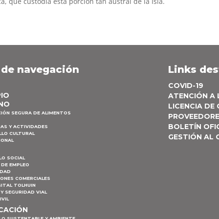
a, que custodia esta porción tan austral de la Isla.
 de navegación
Links de
COVID-19
PIO
ATENCIÓN A
NO
LICENCIA DE
CIÓN SEGURA DE ALIMENTOS
PROVEEDOR
BOLETÍN OFI
AS Y ACTIVIDADES
LLO CULTURAL
GESTIÓN AL
IONAL
LO SOCIAL
 DE EMPLEO
IDAD
IONES COMERCIALES
ITAL TOLHUIN
Y SEGURIDAD VIAL
IVIL
ICACIÓN
LO SUSTENTABLE Y AMBIENTE