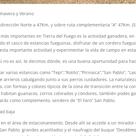
imavera y Verano
 dirección Norte a 47Km, y sobre ruta complementaria “A” 47Km. (S
más importantes en Tierra del Fuego es la actividad ganadera, en 
do el casco de estancias fueguinas, disfrutar de un cordero fuegui
sta importante actividad y experimentar la vida de campo en estas
Si no es así, te decimos dónde, es una buena oportunidad para hac
r varias estancias como “Tepi”,“Rolito”,”Pirinaica”,”San Pablo”, ”La
e arrieros cabalgando junto a sus perros cuidadores. La naturaleza
, con formas y colores típicos de la zona de transición entre la cord
habitan guanacos, zorros colorados y cóndores, también podes go
rás como complemento, sendero de “El Faro” San Pablo.
tad baja
 en el área de estacionamiento. Desde allí se accede a un mirador
San Pablo, grandes acantilados y el naufragio del buque “Desdémo