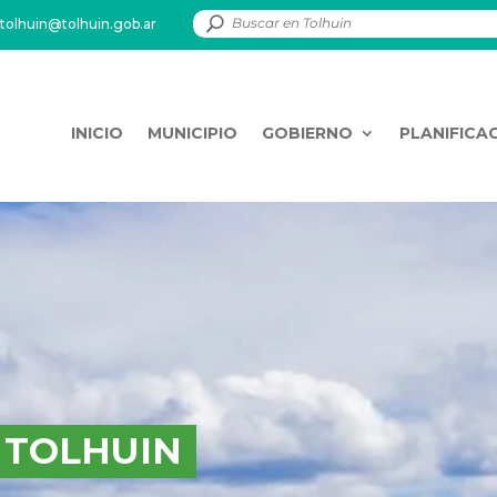
tolhuin@tolhuin.gob.ar
INICIO
MUNICIPIO
GOBIERNO
PLANIFICA
 TOLHUIN