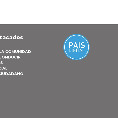
stacados
 LA COMUNIDAD
 CONDUCIR
ES
CIAL
 CIUDADANO