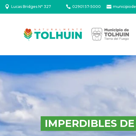

Lucas Bridges N° 327

02901 57-5000

municipiode
IMPERDIBLES DE