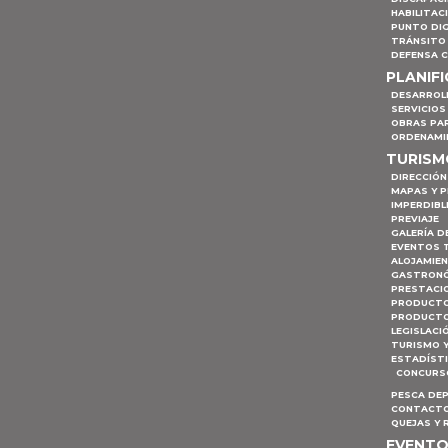
HABILITAC
PUNTO DIG
TRÁNSITO 
DEFENSA C
PLANIF
DESARROL
SERVICIOS
OBRAS PA
ORDENAMI
TURIS
DIRECCIÓN
MAPAS Y 
IMPERDIBL
PREVIAJE
GALERÍA D
EVENTOS 
ALOJAMIE
GASTRON
PRESTACI
PRODUCTO
PRODUCTO
LEGISLACI
TURISMO 
ESTADÍST
CONCURSO
PESCA DE
CONTACTO
QUEJAS Y
EVENT