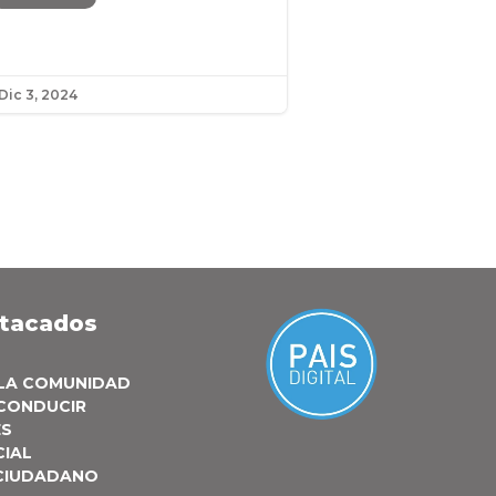
Dic 3, 2024
stacados
 LA COMUNIDAD
 CONDUCIR
ES
CIAL
 CIUDADANO