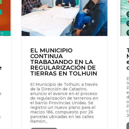
EL MUNICIPIO
CONTINUA
TRABAJANDO EN LA
e
REGULARIZACIÓN DE
TIERRAS EN TOLHUIN
E
1
El Municipio de Tolhuin, a través
P
de la Dirección de Catastro,
e
e
anuncio el avance en el proceso
d
de regularización de terrenos en
o
el barrio Provincias Unidas. Se
P
registro un nuevo plano para el
c
macizo 186, compuesto por 26
J
a
parcelas ubicadas en las calles
Ramón...