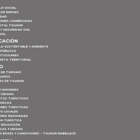
LO SOCIAL
 DE EMPLEO
IDAD
IONES COMERCIALES
ITAL TOLHUIN
Y SEGURIDAD VIAL
IVIL
ICACIÓN
LO SUSTENTABLE Y AMBIENTE
 PÚBLICOS
RTICULARES
ENTO TERRITORIAL
MO
 DE TURISMO
PLANOS
ES DE TOLHUIN
E IMÁGENES
TURISMO
NTOS TURÍSTICOS
ÓMICOS
ONES TURÍSTICAS
S LOCALES
RES REGIONALES
ÓN TURÍSTICA
Y EDUCACIÓN
ICAS TURISMO
 BASES Y CONDICIONES – TOLHUIN EMBELLECE