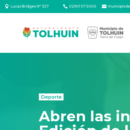

Lucas Bridges N° 327

02901 57-5000

municipiode
Deporte
Abren las i