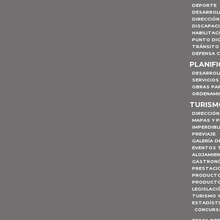
DEPORTE
DESARROL
DIRECCIÓN
DISCAPAC
HABILITAC
PUNTO DIG
TRÁNSITO 
DEFENSA C
PLANIF
DESARROL
SERVICIOS
OBRAS PA
ORDENAMI
TURIS
DIRECCIÓN
MAPAS Y 
IMPERDIBL
PREVIAJE
GALERÍA D
EVENTOS 
ALOJAMIE
GASTRON
PRESTACI
PRODUCTO
PRODUCTO
LEGISLACI
TURISMO 
ESTADÍST
CONCURSO