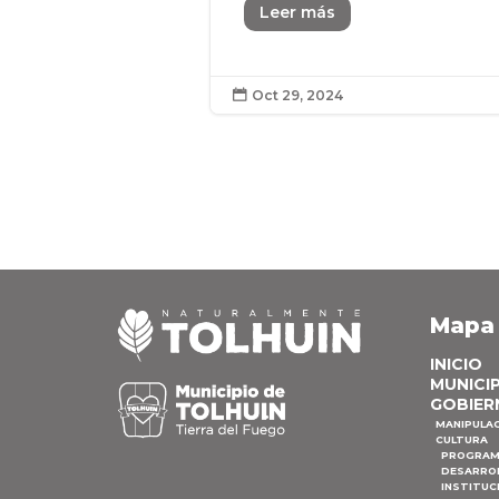
Leer más
Oct 29, 2024

Mapa
INICIO
MUNICI
GOBIER
MANIPULA
CULTURA
PROGRAM
DESARRO
INSTITUC