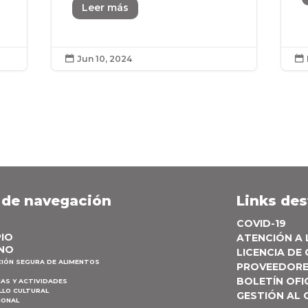
Leer más
Jun 10, 2024


 de navegación
Links de
COVID-19
PIO
ATENCIÓN A
NO
LICENCIA DE
CIÓN SEGURA DE ALIMENTOS
PROVEEDOR
BOLETÍN OFI
AS Y ACTIVIDADES
LLO CULTURAL
GESTIÓN AL
IONAL