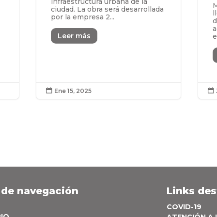
infraestructura urbana de la
M
ciudad. La obra será desarrollada
l
por la empresa 2...
d
a
Leer más
e
Ene 15, 2025


 de navegación
Links de
COVID-19
PIO