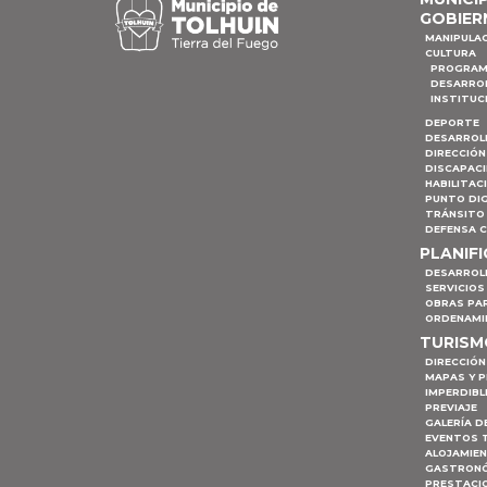
GOBIER
MANIPULA
CULTURA
PROGRAM
DESARRO
INSTITUC
DEPORTE
DESARROL
DIRECCIÓN
DISCAPAC
HABILITAC
PUNTO DIG
TRÁNSITO 
DEFENSA C
PLANIF
DESARROL
SERVICIOS
OBRAS PA
ORDENAMI
TURIS
DIRECCIÓN
MAPAS Y 
IMPERDIBL
PREVIAJE
GALERÍA D
EVENTOS 
ALOJAMIE
GASTRON
PRESTACI