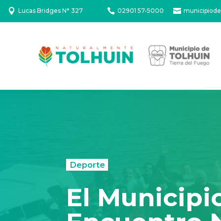

Lucas Bridges N° 327

02901 57-5000

municipiode
Deporte
El Municipi