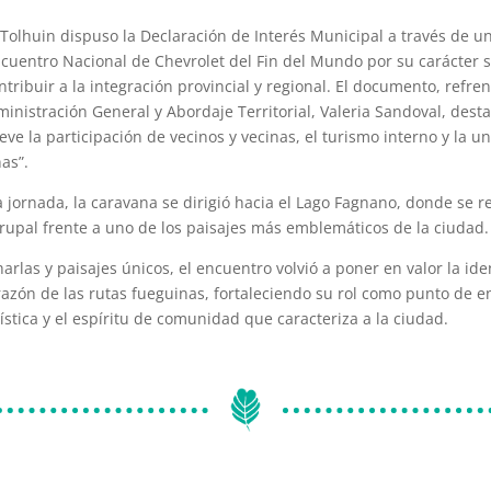
 Tolhuin dispuso la Declaración de Interés Municipal a través de u
ncuentro Nacional de Chevrolet del Fin del Mundo por su carácter so
ontribuir a la integración provincial y regional. El documento, refre
inistración General y Abordaje Territorial, Valeria Sandoval, dest
eve la participación de vecinos y vecinas, el turismo interno y la un
as”.
 jornada, la caravana se dirigió hacia el Lago Fagnano, donde se re
 grupal frente a uno de los paisajes más emblemáticos de la ciudad.
arlas y paisajes únicos, el encuentro volvió a poner en valor la id
azón de las rutas fueguinas, fortaleciendo su rol como punto de e
stica y el espíritu de comunidad que caracteriza a la ciudad.