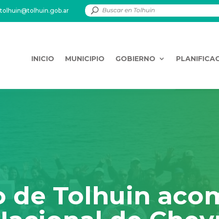
tolhuin@tolhuin.gob.ar
INICIO
MUNICIPIO
GOBIERNO
PLANIFICA
o de Tolhuin aco