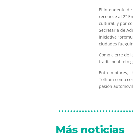
El intendente de
reconoce al 2° E
cultural, y por c
Secretaria de Adm
iniciativa “promu
ciudades fueguin
Como cierre de la
tradicional foto
Entre motores, ch
Tolhuin como cor
pasión automovilí
Más noticias