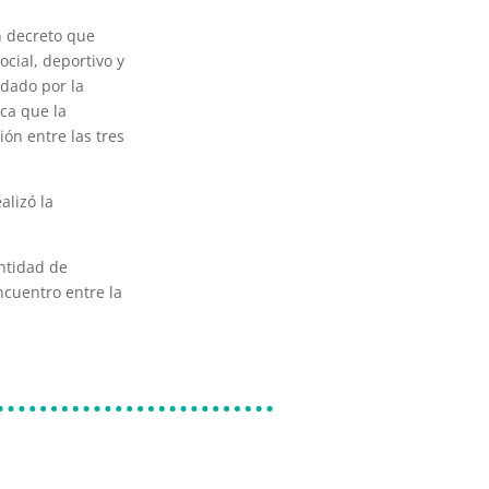
n decreto que
cial, deportivo y
ndado por la
aca que la
ión entre las tres
alizó la
entidad de
ncuentro entre la