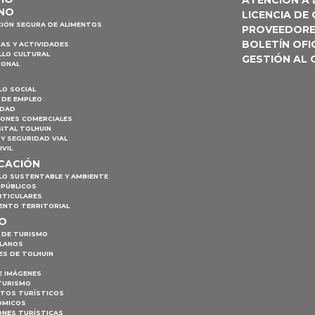
ATENCIÓN A
NO
LICENCIA DE
CIÓN SEGURA DE ALIMENTOS
PROVEEDOR
BOLETÍN OFI
AS Y ACTIVIDADES
LLO CULTURAL
GESTIÓN AL
IONAL
LO SOCIAL
 DE EMPLEO
IDAD
IONES COMERCIALES
ITAL TOLHUIN
Y SEGURIDAD VIAL
IVIL
ICACIÓN
LO SUSTENTABLE Y AMBIENTE
 PÚBLICOS
RTICULARES
ENTO TERRITORIAL
MO
 DE TURISMO
PLANOS
ES DE TOLHUIN
E IMÁGENES
TURISMO
NTOS TURÍSTICOS
ÓMICOS
ONES TURÍSTICAS