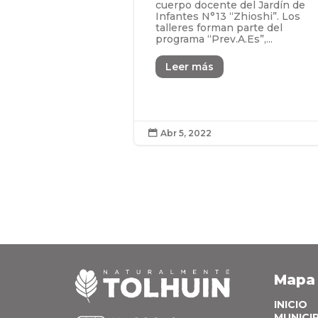
cuerpo docente del Jardín de
Infantes N°13 “Zhioshi”. Los
talleres forman parte del
programa “Prev.A.Es”,...
Leer más
Abr 5, 2022

Mapa
INICIO
MUNICI