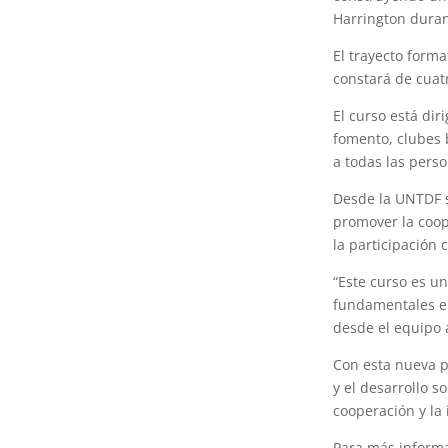
Harrington duran
El trayecto forma
constará de cuat
El curso está di
fomento, clubes 
a todas las pers
Desde la UNTDF se
promover la coop
la participación 
“Este curso es u
fundamentales en
desde el equipo 
Con esta nueva p
y el desarrollo 
cooperación y la
Para más informa