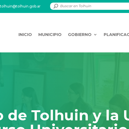
tolhuin@tolhuin.gob.ar
INICIO
MUNICIPIO
GOBIERNO
PLANIFICA
o de Tolhuin y l