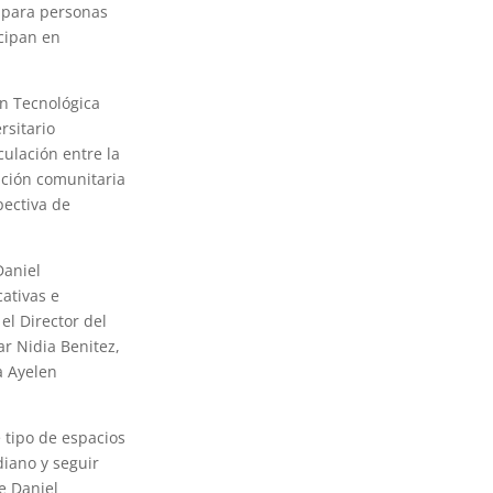
l para personas
cipan en
ón Tecnológica
rsitario
ulación entre la
ación comunitaria
pectiva de
Daniel
cativas e
el Director del
ar Nidia Benitez,
a Ayelen
e tipo de espacios
diano y seguir
e Daniel