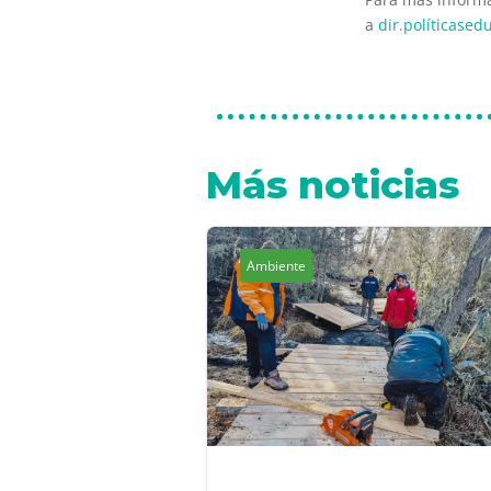
a
dir.políticased
Más noticias
Ambiente