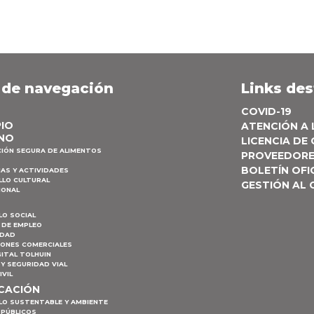
 de navegación
Links de
COVID-19
PIO
ATENCIÓN A
NO
LICENCIA DE
CIÓN SEGURA DE ALIMENTOS
PROVEEDOR
BOLETÍN OFI
AS Y ACTIVIDADES
LLO CULTURAL
GESTIÓN AL
IONAL
LO SOCIAL
 DE EMPLEO
IDAD
IONES COMERCIALES
ITAL TOLHUIN
Y SEGURIDAD VIAL
IVIL
ICACIÓN
LO SUSTENTABLE Y AMBIENTE
 PÚBLICOS