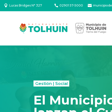

Lucas Bridges N° 327

02901 57-5000

municipiode
Gestión
|
Social
El Municipi