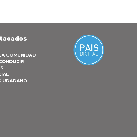
stacados
 LA COMUNIDAD
 CONDUCIR
ES
CIAL
 CIUDADANO