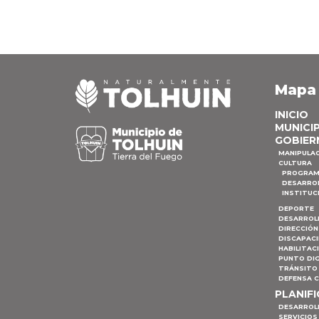
Mapa
INICIO
MUNICI
GOBIER
MANIPULA
CULTURA
PROGRAM
DESARRO
INSTITUC
DEPORTE
DESARROL
DIRECCIÓN
DISCAPAC
HABILITAC
PUNTO DIG
TRÁNSITO 
DEFENSA C
PLANIF
DESARROL
SERVICIOS