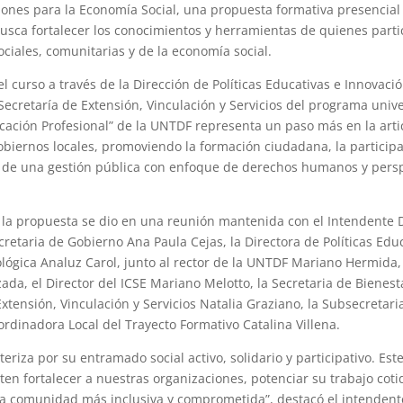
iones para la Economía Social, una propuesta formativa presencia
usca fortalecer los conocimientos y herramientas de quienes parti
ciales, comunitarias y de la economía social.
l curso a través de la Dirección de Políticas Educativas e Innovaci
Secretaría de Extensión, Vinculación y Servicios del programa unive
cación Profesional” de la UNTDF representa un paso más en la artic
obiernos locales, promoviendo la formación ciudadana, la particip
n de una gestión pública con enfoque de derechos humanos y pers
 la propuesta se dio en una reunión mantenida con el Intendente 
cretaria de Gobierno Ana Paula Cejas, la Directora de Políticas Edu
lógica Analuz Carol, junto al rector de la UNTDF Mariano Hermida, 
da, el Director del ICSE Mariano Melotto, la Secretaria de Bienest
Extensión, Vinculación y Servicios Natalia Graziano, la Subsecretari
ordinadora Local del Trayecto Formativo Catalina Villena.
teriza por su entramado social activo, solidario y participativo. Est
en fortalecer a nuestras organizaciones, potenciar su trabajo coti
 comunidad más inclusiva y comprometida”, destacó el intendent