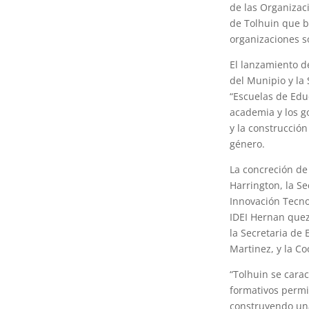
de las Organizac
de Tolhuin que b
organizaciones so
El lanzamiento de
del Munipio y la 
“Escuelas de Edu
academia y los g
y la construcció
género.
La concreción de
Harrington, la Se
Innovación Tecno
IDEI Hernan queza
la Secretaria de 
Martinez, y la Co
“Tolhuin se carac
formativos permit
construyendo una