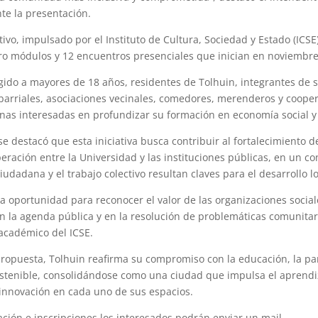
te la presentación.
tivo, impulsado por el Instituto de Cultura, Sociedad y Estado (ICS
ro módulos y 12 encuentros presenciales que inician en noviembre
rigido a mayores de 18 años, residentes de Tolhuin, integrantes de
barriales, asociaciones vecinales, comedores, merenderos y cooper
onas interesadas en profundizar su formación en economía social y
 destacó que esta iniciativa busca contribuir al fortalecimiento del
eración entre la Universidad y las instituciones públicas, en un co
ciudadana y el trabajo colectivo resultan claves para el desarrollo lo
na oportunidad para reconocer el valor de las organizaciones socia
 la agenda pública y en la resolución de problemáticas comunitar
académico del ICSE.
ropuesta, Tolhuin reafirma su compromiso con la educación, la par
sostenible, consolidándose como una ciudad que impulsa el aprendiz
 innovación en cada uno de sus espacios.
ción e inscripciones los interesados podrán enviar un mail