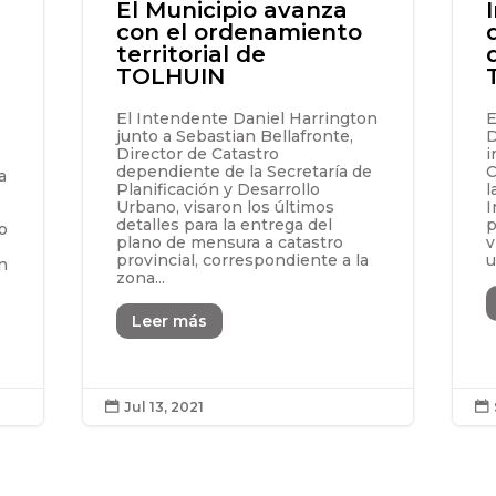
El Municipio avanza
con el ordenamiento
territorial de
TOLHUIN
El Intendente Daniel Harrington
E
junto a Sebastian Bellafronte,
D
Director de Catastro
i
dependiente de la Secretaría de
C
a
Planificación y Desarrollo
l
Urbano, visaron los últimos
I
detalles para la entrega del
p
o
plano de mensura a catastro
v
provincial, correspondiente a la
u
n
zona...
Leer más
Jul 13, 2021

