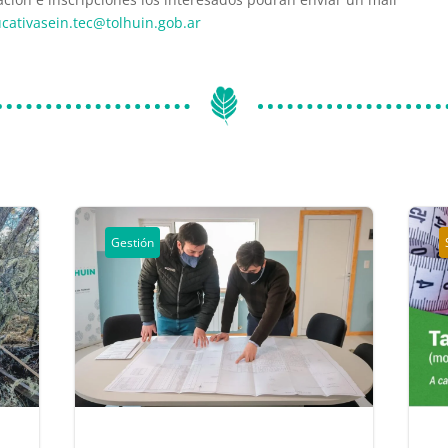
ucativasein.tec@tolhuin.gob.ar
Gestión