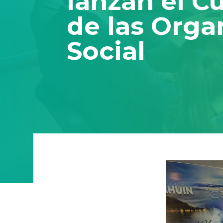
lanzan el C
de las Orga
Social