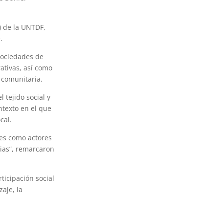
E) de la UNTDF,
.
 sociedades de
ativas, así como
 comunitaria.
 tejido social y
ntexto en el que
cal.
les como actores
ias”, remarcaron
ticipación social
aje, la