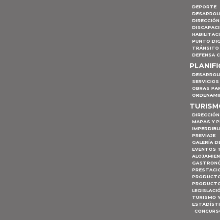
DEPORTE
DESARROL
DIRECCIÓN
DISCAPAC
HABILITAC
PUNTO DIG
TRÁNSITO 
DEFENSA C
PLANIF
DESARROL
SERVICIOS
OBRAS PA
ORDENAMI
TURIS
DIRECCIÓN
MAPAS Y 
IMPERDIBL
PREVIAJE
GALERÍA D
EVENTOS 
ALOJAMIE
GASTRON
PRESTACI
PRODUCTO
PRODUCTO
LEGISLACI
TURISMO 
ESTADÍST
CONCURSO