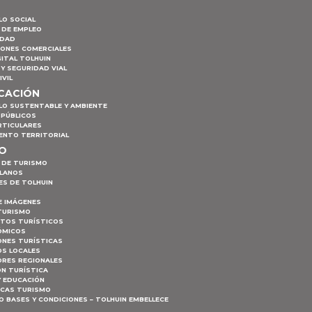
LO SOCIAL
 DE EMPLEO
IDAD
IONES COMERCIALES
ITAL TOLHUIN
Y SEGURIDAD VIAL
IVIL
ICACIÓN
LO SUSTENTABLE Y AMBIENTE
 PÚBLICOS
RTICULARES
ENTO TERRITORIAL
MO
 DE TURISMO
PLANOS
ES DE TOLHUIN
E IMÁGENES
TURISMO
NTOS TURÍSTICOS
ÓMICOS
ONES TURÍSTICAS
S LOCALES
RES REGIONALES
ÓN TURÍSTICA
Y EDUCACIÓN
ICAS TURISMO
 BASES Y CONDICIONES – TOLHUIN EMBELLECE