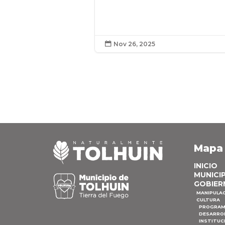
Nov 26, 2025

Mapa
INICIO
MUNICI
GOBIER
MANIPULA
CULTURA
PROGRAM
DESARRO
INSTITUC