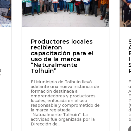
Productores locales
recibieron
capacitación para el
uso de la marca
“Naturalmente
Tolhuin”
s
e
El Municipio de Tolhuin llevó
E
adelante una nueva instancia de
u
formación destinada a
A
n
emprendedores y productores
E
locales, enfocada en el uso
P
responsable y comprometido de
(
la marca registrada
d
“Naturalmente Tolhuin”. La
t
actividad fue organizada por la
b
Dirección de...