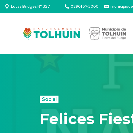

Lucas Bridges N° 327

02901 57-5000

municipiode
Social
Felices Fies