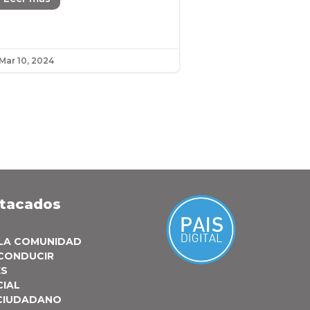
Mar 10, 2024
stacados
 LA COMUNIDAD
 CONDUCIR
ES
CIAL
 CIUDADANO