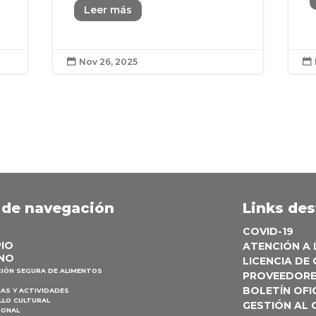
Leer más
Nov 26, 2025


 de navegación
Links de
COVID-19
PIO
ATENCIÓN A
NO
LICENCIA DE
CIÓN SEGURA DE ALIMENTOS
PROVEEDOR
BOLETÍN OFI
AS Y ACTIVIDADES
LLO CULTURAL
GESTIÓN AL
IONAL