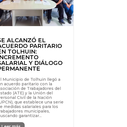
SE ALCANZÓ EL
ACUERDO PARITARIO
EN TOLHUIN:
INCREMENTO
SALARIAL Y DIÁLOGO
PERMANENTE
l Municipio de Tolhuin llegó a
n acuerdo paritario con la
sociación de Trabajadores del
stado (ATE) y la Unión del
ersonal Civil de la Nación
UPCN), que establece una serie
e medidas salariales para los
rabajadores municipales,
uscando garantizar...
Leer más