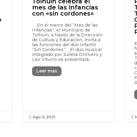
Tolhuin celebra el
mes de las infancias
con «sin cordones»
o
En el marco del “Mes de las
Infancias”, el Municipio de
Tolhuin, a través de la Dirección
de Cultura y Educación, invita a
E
las funciones del dúo infantil
f
“Sin Cordones”. El dúo musical
á
integrado por Julieta Ontivero y
T
Leo Viturro se presentará...
d
c
Leer más
C
y
P
R
Ago 9, 2021
N

