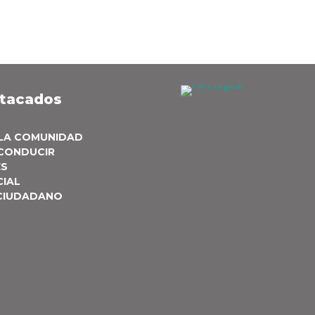
stacados
 LA COMUNIDAD
 CONDUCIR
ES
CIAL
 CIUDADANO