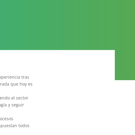
xperiencia tras
erada que hoy es
endo al sector
gía y seguir
rocesos
 apuestan todos