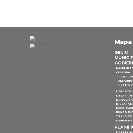
Mapa
INICIO
MUNICI
GOBIER
MANIPULA
CULTURA
PROGRAM
DESARRO
INSTITUC
DEPORTE
DESARROL
DIRECCIÓN
DISCAPAC
HABILITAC
PUNTO DIG
TRÁNSITO 
DEFENSA C
PLANIF
DESARROL