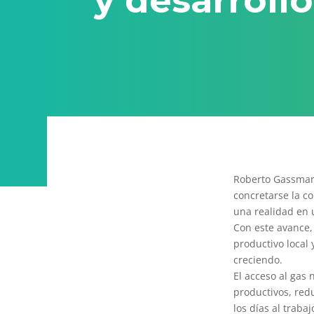
y desarrollo
Roberto Gassman,
concretarse la c
una realidad en 
Con este avance,
productivo local
creciendo.
El acceso al gas 
productivos, red
los días al trabaj