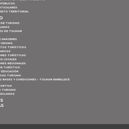
 PÚBLICOS
RTICULARES
ENTO TERRITORIAL
MO
 DE TURISMO
PLANOS
ES DE TOLHUIN
E IMÁGENES
TURISMO
NTOS TURÍSTICOS
ÓMICOS
ONES TURÍSTICAS
S LOCALES
RES REGIONALES
ÓN TURÍSTICA
Y EDUCACIÓN
ICAS TURISMO
 BASES Y CONDICIONES – TOLHUIN EMBELLECE
PORTIVA
 TURISMO
 RECLAMOS
OS
AS