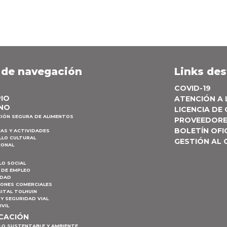
 de navegación
Links de
COVID-19
PIO
ATENCIÓN A
NO
LICENCIA DE
CIÓN SEGURA DE ALIMENTOS
PROVEEDOR
BOLETÍN OFI
AS Y ACTIVIDADES
LLO CULTURAL
GESTIÓN AL
IONAL
LO SOCIAL
 DE EMPLEO
IDAD
IONES COMERCIALES
ITAL TOLHUIN
Y SEGURIDAD VIAL
IVIL
ICACIÓN
LO SUSTENTABLE Y AMBIENTE