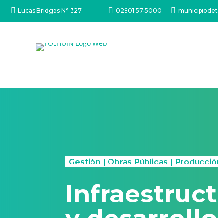



Lucas Bridges N° 327
02901 57-5000
municipiodet
Gestión
|
Obras Públicas
|
Producció
Infraestruc