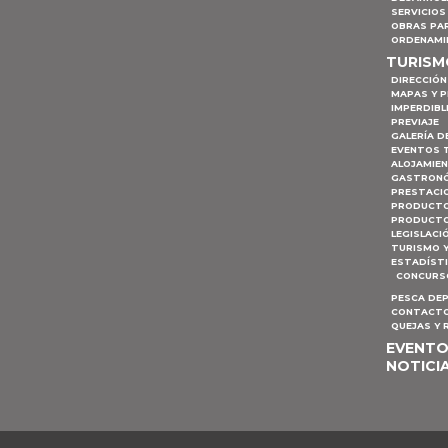
SERVICIOS
OBRAS PA
ORDENAMI
TURIS
DIRECCIÓN
MAPAS Y 
IMPERDIBL
PREVIAJE
GALERÍA D
EVENTOS 
ALOJAMIE
GASTRON
PRESTACI
PRODUCTO
PRODUCTO
LEGISLACI
TURISMO 
ESTADÍST
CONCURSO
PESCA DE
CONTACTO
QUEJAS Y
EVENT
NOTICI