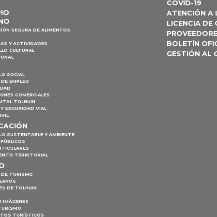
COVID-19
PIO
ATENCIÓN A
NO
LICENCIA DE
CIÓN SEGURA DE ALIMENTOS
PROVEEDOR
BOLETÍN OFI
AS Y ACTIVIDADES
LLO CULTURAL
GESTIÓN AL
IONAL
LO SOCIAL
 DE EMPLEO
IDAD
IONES COMERCIALES
ITAL TOLHUIN
Y SEGURIDAD VIAL
IVIL
ICACIÓN
LO SUSTENTABLE Y AMBIENTE
 PÚBLICOS
RTICULARES
ENTO TERRITORIAL
MO
 DE TURISMO
PLANOS
ES DE TOLHUIN
E IMÁGENES
TURISMO
NTOS TURÍSTICOS