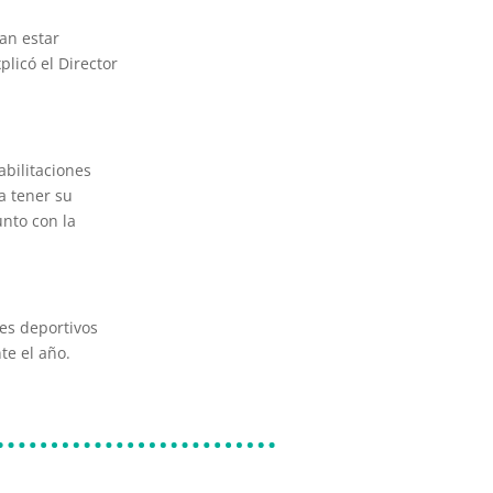
an estar
licó el Director
abilitaciones
a tener su
unto con la
bes deportivos
te el año.