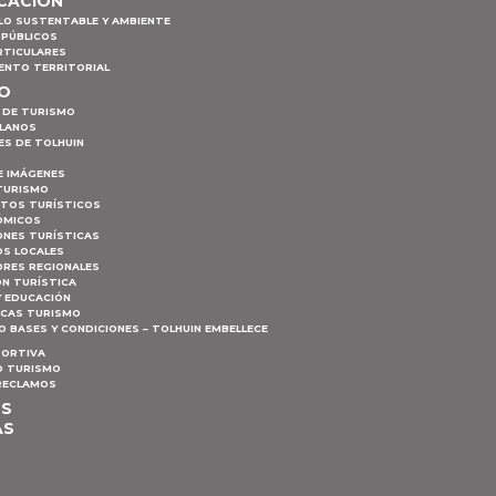
ICACIÓN
LO SUSTENTABLE Y AMBIENTE
 PÚBLICOS
RTICULARES
ENTO TERRITORIAL
MO
 DE TURISMO
PLANOS
ES DE TOLHUIN
E IMÁGENES
TURISMO
NTOS TURÍSTICOS
ÓMICOS
ONES TURÍSTICAS
S LOCALES
RES REGIONALES
ÓN TURÍSTICA
Y EDUCACIÓN
ICAS TURISMO
 BASES Y CONDICIONES – TOLHUIN EMBELLECE
PORTIVA
 TURISMO
 RECLAMOS
OS
AS