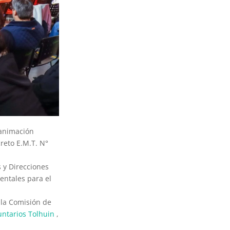
eanimación
reto E.M.T. N°
 y Direcciones
entales para el
 la Comisión de
ntarios Tolhuin
,