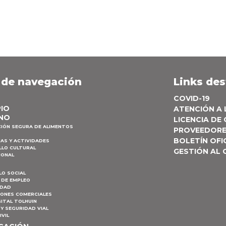
 de navegación
Links de
COVID-19
PIO
ATENCIÓN A
NO
LICENCIA DE
CIÓN SEGURA DE ALIMENTOS
PROVEEDOR
BOLETÍN OFI
AS Y ACTIVIDADES
LLO CULTURAL
GESTIÓN AL
IONAL
LO SOCIAL
 DE EMPLEO
IDAD
IONES COMERCIALES
ITAL TOLHUIN
Y SEGURIDAD VIAL
IVIL