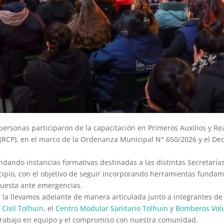
personas participaron de la capacitación en Primeros Auxilios y R
RCP), en el marco de la Ordenanza Municipal N° 650/2026 y el Dec
dando instancias formativas destinadas a las distintas Secretarías
ipio, con el objetivo de seguir incorporando herramientas fundam
puesta ante emergencias.
n la llevamos adelante de manera articulada junto a integrantes de
Civil Tolhuin
, el
Centro Modular Sanitario Tolhuin
y
Bomberos Volu
 trabajo en equipo y el compromiso con nuestra comunidad.