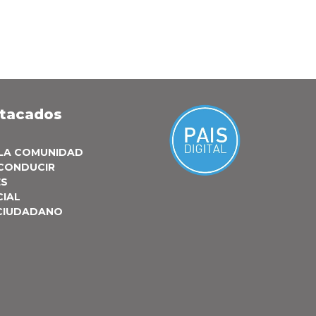
stacados
 LA COMUNIDAD
 CONDUCIR
ES
CIAL
 CIUDADANO