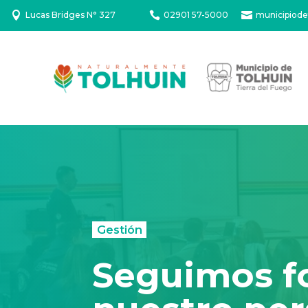

Lucas Bridges N° 327

02901 57-5000

municipiode
Gestión
Seguimos fo