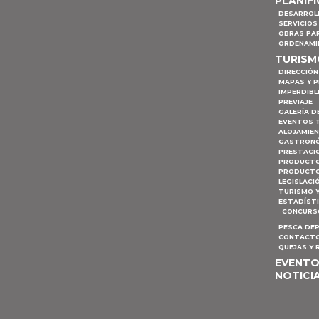
PLANIF
DESARROL
SERVICIOS
OBRAS PA
ORDENAMI
TURIS
DIRECCIÓN
MAPAS Y 
IMPERDIBL
PREVIAJE
GALERÍA D
EVENTOS 
ALOJAMIE
GASTRON
PRESTACI
PRODUCTO
PRODUCTO
LEGISLACI
TURISMO 
ESTADÍST
CONCURSO
PESCA DE
CONTACTO
QUEJAS Y
EVENT
NOTICI