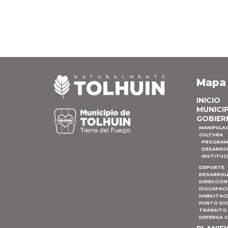
Mapa
INICIO
MUNICI
GOBIER
MANIPULA
CULTURA
PROGRAM
DESARRO
INSTITUC
DEPORTE
DESARROL
DIRECCIÓN
DISCAPAC
HABILITAC
PUNTO DIG
TRÁNSITO 
DEFENSA C