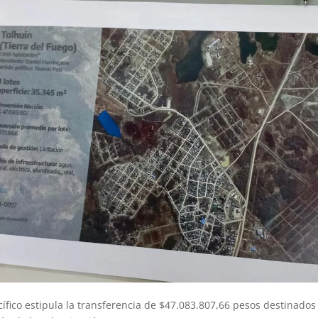
cífico estipula la transferencia de $47.083.807,66 pesos destinado