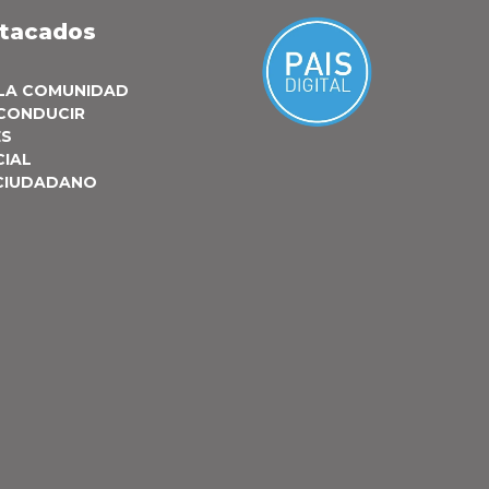
stacados
 LA COMUNIDAD
 CONDUCIR
ES
CIAL
 CIUDADANO