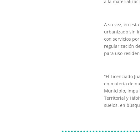
a la materializac
A su vez, en est
urbanizado sin i
con servicios por
regularización d
para uso residenc
“El Licenciado Ju
en materia de nu
Municipio, impul
Territorial y Háb
suelos, en búsqu