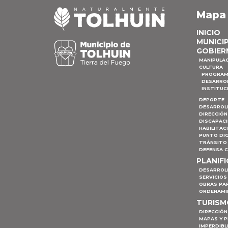
Mapa
INICIO
MUNICI
GOBIER
MANIPULA
CULTURA
PROGRAM
DESARRO
INSTITUC
DEPORTE
DESARROL
DIRECCIÓN
DISCAPAC
HABILITAC
PUNTO DIG
TRÁNSITO 
DEFENSA C
PLANIF
DESARROL
SERVICIOS
OBRAS PA
ORDENAMI
TURIS
DIRECCIÓN
MAPAS Y 
IMPERDIBL