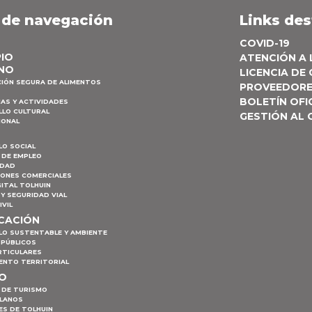
 de navegación
Links de
COVID-19
PIO
ATENCIÓN A
NO
LICENCIA DE
CIÓN SEGURA DE ALIMENTOS
PROVEEDOR
BOLETÍN OFI
AS Y ACTIVIDADES
LLO CULTURAL
GESTIÓN AL
IONAL
LO SOCIAL
 DE EMPLEO
IDAD
IONES COMERCIALES
ITAL TOLHUIN
Y SEGURIDAD VIAL
IVIL
ICACIÓN
LO SUSTENTABLE Y AMBIENTE
 PÚBLICOS
RTICULARES
ENTO TERRITORIAL
MO
 DE TURISMO
PLANOS
ES DE TOLHUIN