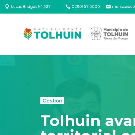

Lucas Bridges N° 327

02901 57-5000

municipiode
Gestión
Tolhuin ava