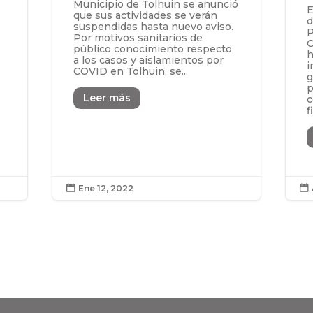
Municipio de Tolhuin se anunció
E
que sus actividades se verán
d
suspendidas hasta nuevo aviso.
P
Por motivos sanitarios de
C
público conocimiento respecto
h
a los casos y aislamientos por
i
COVID en Tolhuin, se...
g
p
Leer más
c
f
Ene 12, 2022

