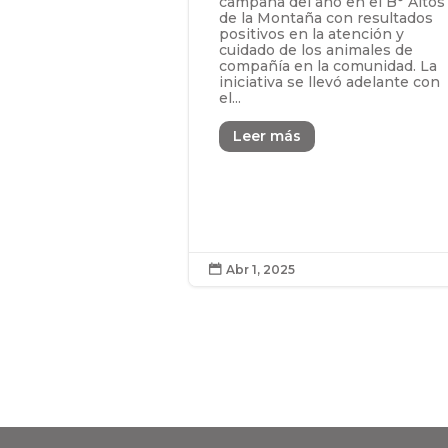
campaña del año en el B° Altos
de la Montaña con resultados
positivos en la atención y
cuidado de los animales de
compañía en la comunidad. La
iniciativa se llevó adelante con
el...
Leer más
Abr 1, 2025
