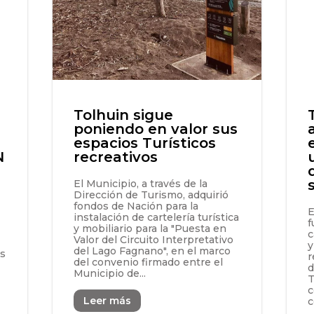
Tolhuin sigue
poniendo en valor sus
espacios Turísticos
N
recreativos
El Municipio, a través de la
Dirección de Turismo, adquirió
fondos de Nación para la
E
instalación de cartelería turística
f
y mobiliario para la "Puesta en
c
Valor del Circuito Interpretativo
y
del Lago Fagnano", en el marco
as
r
del convenio firmado entre el
d
Municipio de...
T
c
Leer más
c