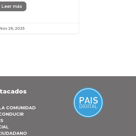
Leer más
Nov 26, 2025
stacados
 LA COMUNIDAD
 CONDUCIR
ES
CIAL
 CIUDADANO