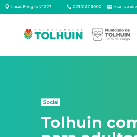

Lucas Bridges N° 327

02901 57-5000

municipiode
Social
Tolhuin com