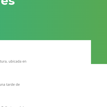
res
ltura, ubicada en
 una tarde de