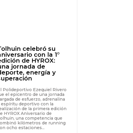
Tolhuin celebró su
aniversario con la 1°
edición de HYROX:
una jornada de
deporte, energía y
superación
l Polideportivo Ezequiel Rivero
ue el epicentro de una jornada
argada de esfuerzo, adrenalina
 espíritu deportivo con la
ealización de la primera edición
e HYROX Aniversario de
olhuin, una competencia que
ombinó kilómetros de running
on ocho estaciones...