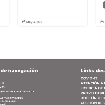
May 3, 2021


 de navegación
Links de
COVID-19
PIO
ATENCIÓN A
NO
LICENCIA DE
CIÓN SEGURA DE ALIMENTOS
PROVEEDOR
BOLETÍN OFI
AS Y ACTIVIDADES
LLO CULTURAL
GESTIÓN AL
IONAL