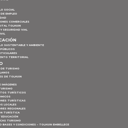
LO SOCIAL
 DE EMPLEO
IDAD
IONES COMERCIALES
ITAL TOLHUIN
Y SEGURIDAD VIAL
IVIL
ICACIÓN
LO SUSTENTABLE Y AMBIENTE
 PÚBLICOS
RTICULARES
ENTO TERRITORIAL
MO
 DE TURISMO
PLANOS
ES DE TOLHUIN
E IMÁGENES
TURISMO
NTOS TURÍSTICOS
ÓMICOS
ONES TURÍSTICAS
S LOCALES
RES REGIONALES
ÓN TURÍSTICA
Y EDUCACIÓN
ICAS TURISMO
 BASES Y CONDICIONES – TOLHUIN EMBELLECE