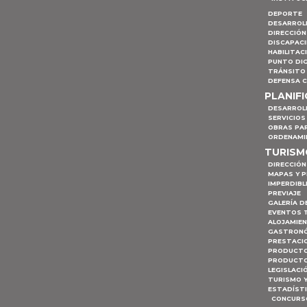
DEPORTE
DESARROL
DIRECCIÓN
DISCAPAC
HABILITAC
PUNTO DIG
TRÁNSITO 
DEFENSA C
PLANIF
DESARROL
SERVICIOS
OBRAS PA
ORDENAMI
TURIS
DIRECCIÓN
MAPAS Y 
IMPERDIBL
PREVIAJE
GALERÍA D
EVENTOS 
ALOJAMIE
GASTRON
PRESTACI
PRODUCTO
PRODUCTO
LEGISLACI
TURISMO 
ESTADÍST
CONCURSO