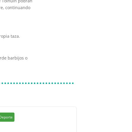
de Tolhuin podrán
ore, continuando
.
ropia taza.
rde barbijos o
Deporte