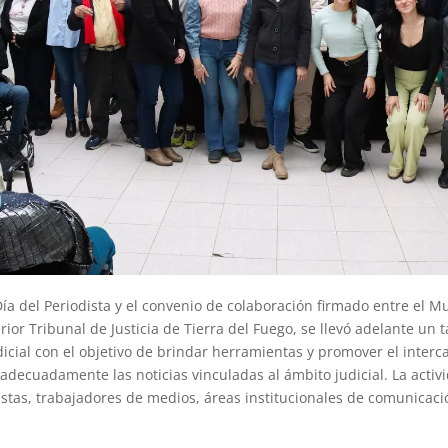
ía del Periodista y el convenio de colaboración firmado entre el M
rior Tribunal de Justicia de Tierra del Fuego, se llevó adelante un t
icial con el objetivo de brindar herramientas y promover el inter
decuadamente las noticias vinculadas al ámbito judicial. La activ
distas, trabajadores de medios, áreas institucionales de comunicaci