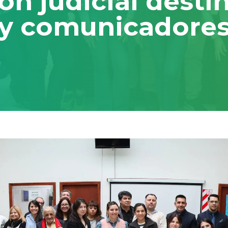
n judicial desti
 y comunicadore