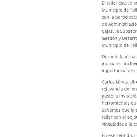
El taller estuvo 
Municipio de Tolh
con la participac
de Administració
Cejas, la Subsecr
Gestión y Desarro
Municipio de Tol
Durante la jorna
judiciales, incluy
importancia de e
Carlos López, dir
relevancia del e
gusto la invitac
herramientas que
Sabemos que la t
taller con el obj
vinculadas a la c
En ese sentido, L