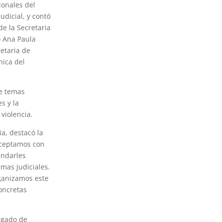
ionales del
udicial, y contó
de la Secretaria
o Ana Paula
retaria de
nica del
de temas
es y la
violencia.
ia, destacó la
aceptamos con
indarles
mas judiciales.
rganizamos este
concretas
uzgado de