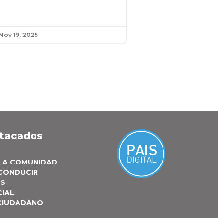
Nov 19, 2025
stacados
 LA COMUNIDAD
 CONDUCIR
ES
CIAL
 CIUDADANO