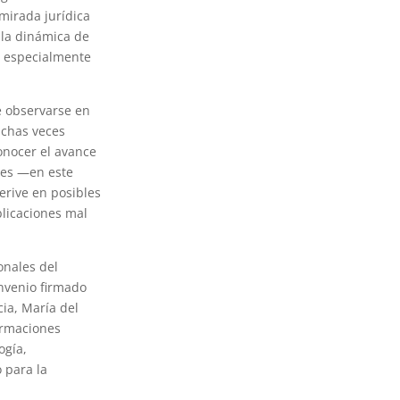
mirada jurídica
 la dinámica de
, especialmente
e observarse en
uchas veces
onocer el avance
les —en este
erive en posibles
blicaciones mal
onales del
onvenio firmado
cia, María del
ormaciones
ogía,
 para la