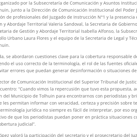
organizado por la Subsecretaría de Comunicación y Asuntos Instituc
uin, junto a la Dirección de Comunicación Institucional del Poder J
ión de profesionales del Juzgado de Instrucción N°1 y la presencia 
n y Abordaje Territorial Valeria Sandoval, la Secretaria de Gobiern
etaria de Gestión y Abordaje Territorial Isabella Alfonso, la Subsec
llo Urbano Laura Flores y el equipo de la Secretaria de Legal y Téc
huin.
da, se abordaron cuestiones clave para la cobertura responsable 
endo el uso correcto de la terminología, el rol de las fuentes oficial
vitar errores que puedan generar desinformación o situaciones de 
ector de Comunicación Institucional del Superior Tribunal de Justic
ncuentro: “Cuando vimos la repercusión que tuvo esta propuesta, 
ión del Municipio de Tolhuin para encontrarnos con periodistas y br
 les permitan informar con veracidad, certeza y precisión sobre te
erminología jurídica no siempre es fácil de interpretar, por eso o
etivo de que los periodistas puedan poner en práctica situaciones 
obertura judicial”.
ópez valoró la participación del secretario y el prosecretario del J