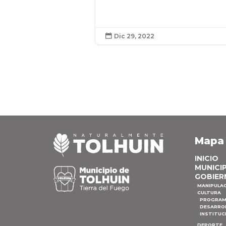
Dic 29, 2022

Mapa
INICIO
MUNICI
GOBIER
MANIPULA
CULTURA
PROGRAM
DESARRO
INSTITUC
DEPORTE