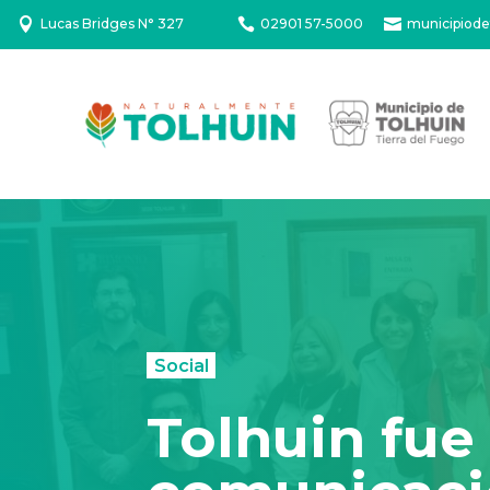

Lucas Bridges N° 327

02901 57-5000

municipiode
Social
Tolhuin fue 