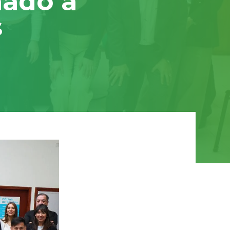
nado a
s