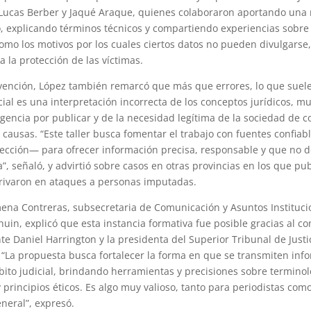
 Lucas Berber y Jaqué Araque, quienes colaboraron aportando una 
o, explicando términos técnicos y compartiendo experiencias sobre
como los motivos por los cuales ciertos datos no pueden divulgarse
 a la protección de las víctimas.
vención, López también remarcó que más que errores, lo que suel
cial es una interpretación incorrecta de los conceptos jurídicos, m
rgencia por publicar y de la necesidad legítima de la sociedad de c
causas. “Este taller busca fomentar el trabajo con fuentes confiab
rección— para ofrecer información precisa, responsable y que no d
a”, señaló, y advirtió sobre casos en otras provincias en los que pu
rivaron en ataques a personas imputadas.
mena Contreras, subsecretaria de Comunicación y Asuntos Instituci
uin, explicó que esta instancia formativa fue posible gracias al c
te Daniel Harrington y la presidenta del Superior Tribunal de Justi
 “La propuesta busca fortalecer la forma en que se transmiten inf
bito judicial, brindando herramientas y precisiones sobre terminol
principios éticos. Es algo muy valioso, tanto para periodistas como
eral”, expresó.