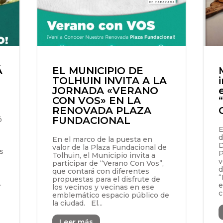
Á
EL MUNICIPIO DE
TOLHUIN INVITA A LA
JORNADA «VERANO
CON VOS» EN LA
RENOVADA PLAZA
FUNDACIONAL
ó
E
d
En el marco de la puesta en
D
valor de la Plaza Fundacional de
s
P
Tolhuin, el Municipio invita a
v
participar de “Verano Con Vos”,
d
que contará con diferentes
“
propuestas para el disfrute de
.
e
los vecinos y vecinas en ese
c
emblemático espacio público de
la ciudad. El...
Leer más