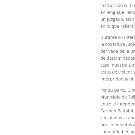
Instrucción N°1,
en lenguaje llan
un juzgado, así 
en lo que refiere
Durante su inter
la cobertura judi
derivada de la u
de determinadas 
caso, nuestra Di
actos de violenci
interpretadas de
Por su parte, Gi
Municipio de Tolh
entre el intenden
Carmen Battaini.
vinculadas al ám
procedimientos y 
comunidad en gen