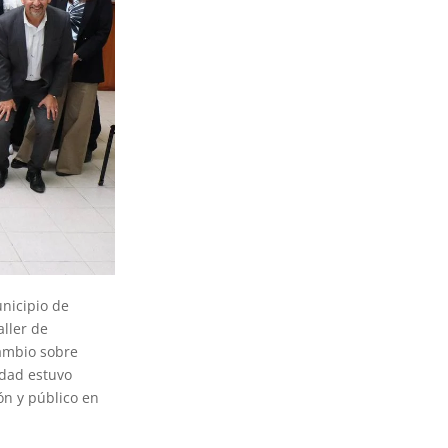
unicipio de
aller de
cambio sobre
idad estuvo
ón y público en