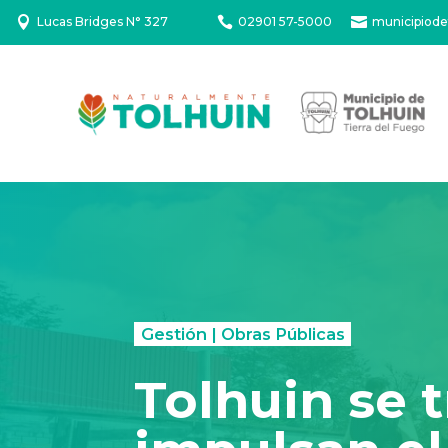

Lucas Bridges N° 327

02901 57-5000

municipiode
Gestión
|
Obras Públicas
Tolhuin se 