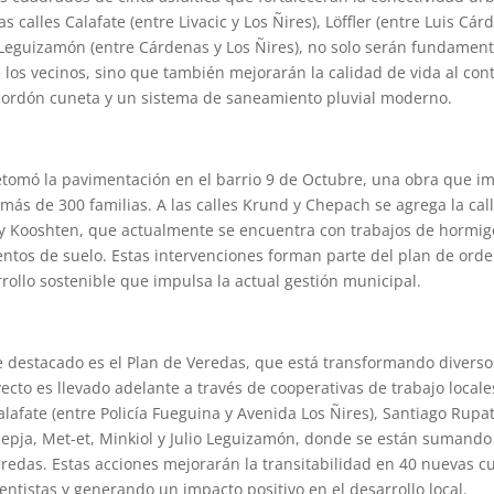
as calles Calafate (entre Livacic y Los Ñires), Löffler (entre Luis Cár
y Leguizamón (entre Cárdenas y Los Ñires), no solo serán fundament
e los vecinos, sino que también mejorarán la calidad de vida al con
cordón cuneta y un sistema de saneamiento pluvial moderno.
retomó la pavimentación en el barrio 9 de Octubre, una obra que i
más de 300 familias. A las calles Krund y Chepach se agrega la cal
 y Kooshten, que actualmente se encuentra con trabajos de hormi
ntos de suelo. Estas intervenciones forman parte del plan de ord
arrollo sostenible que impulsa la actual gestión municipal.
destacado es el Plan de Veredas, que está transformando diversos
ecto es llevado adelante a través de cooperativas de trabajo locale
lafate (entre Policía Fueguina y Avenida Los Ñires), Santiago Rupat
iepja, Met-et, Minkiol y Julio Leguizamón, donde se están sumando
eredas. Estas acciones mejorarán la transitabilidad en 40 nuevas c
entistas y generando un impacto positivo en el desarrollo local.