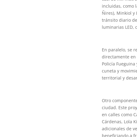
incluidas, como l
Ñires), Minkiol 
tránsito diario d
luminarias LED, 
En paralelo, se 
directamente en 
Policía Fueguina
cuneta y movimie
territorial y des
Otro componente 
ciudad. Este proy
en calles como Ca
Cárdenas, Lola K
adicionales de v
beneficiando a fr