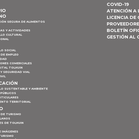
COVID-19
PIO
ATENCIÓN A
NO
LICENCIA DE
CIÓN SEGURA DE ALIMENTOS
PROVEEDOR
BOLETÍN OFI
AS Y ACTIVIDADES
LLO CULTURAL
GESTIÓN AL
IONAL
LO SOCIAL
 DE EMPLEO
IDAD
IONES COMERCIALES
ITAL TOLHUIN
Y SEGURIDAD VIAL
IVIL
ICACIÓN
LO SUSTENTABLE Y AMBIENTE
 PÚBLICOS
RTICULARES
ENTO TERRITORIAL
MO
 DE TURISMO
PLANOS
ES DE TOLHUIN
E IMÁGENES
TURISMO