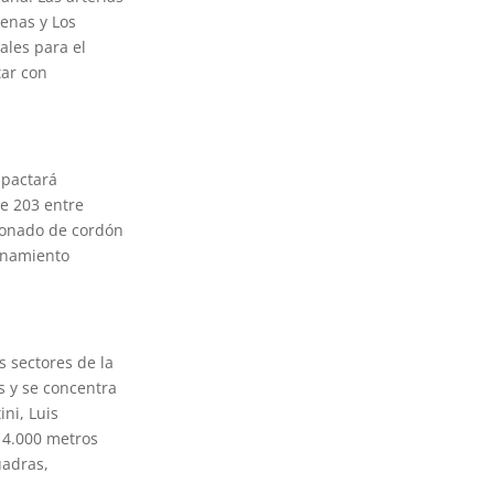
denas y Los
ales para el
tar con
mpactará
le 203 entre
gonado de cordón
enamiento
 sectores de la
s y se concentra
ini, Luis
 4.000 metros
uadras,