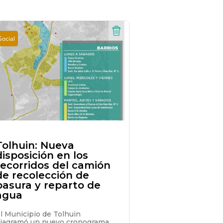
Social
Tolhuin: Nueva
disposición en los
recorridos del camión
de recolección de
basura y reparto de
agua
l Municipio de Tolhuin
iagramó un nuevo cronograma