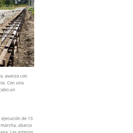
no, avanza con
ños. Con una
 cabo un
a ejecución de 13
en marcha, abarca
ana. Las arterias