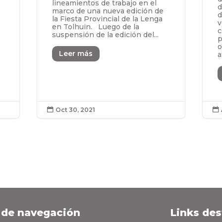
lineamientos de trabajo en el
d
marco de una nueva edición de
d
la Fiesta Provincial de la Lenga
v
en Tolhuin. Luego de la
c
suspensión de la edición del...
p
o
Leer más
a
Oct 30, 2021


 de navegación
Links de