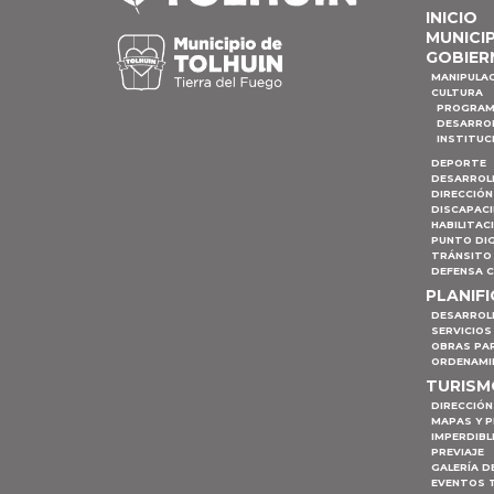
INICIO
MUNICI
GOBIER
MANIPULA
CULTURA
PROGRAM
DESARRO
INSTITUC
DEPORTE
DESARROL
DIRECCIÓN
DISCAPAC
HABILITAC
PUNTO DIG
TRÁNSITO 
DEFENSA C
PLANIF
DESARROL
SERVICIOS
OBRAS PA
ORDENAMI
TURIS
DIRECCIÓN
MAPAS Y 
IMPERDIBL
PREVIAJE
GALERÍA D
EVENTOS 