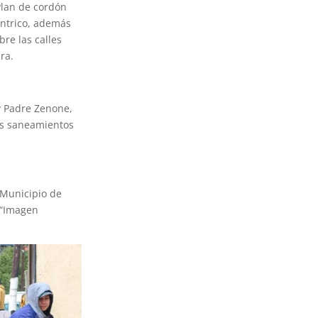
Plan de cordón
éntrico, además
bre las calles
ra.
y Padre Zenone,
los saneamientos
l Municipio de
 “Imagen