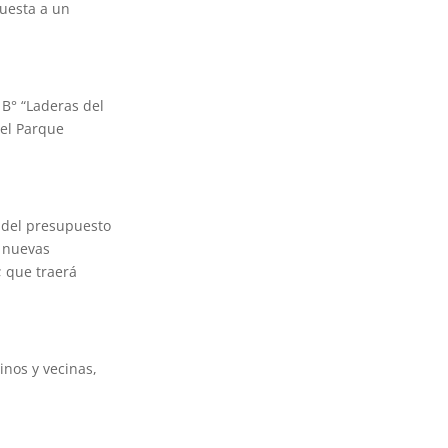
puesta a un
 B° “Laderas del
del Parque
o del presupuesto
o nuevas
; que traerá
inos y vecinas,