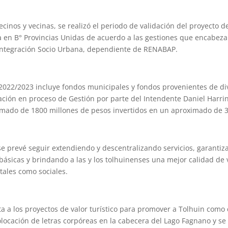
cinos y vecinas, se realizó el periodo de validación del proyecto de
a en B° Provincias Unidas de acuerdo a las gestiones que encabeza 
 Integración Socio Urbana, dependiente de RENABAP.
 2022/2023 incluye fondos municipales y fondos provenientes de di
ación en proceso de Gestión por parte del Intendente Daniel Harri
mado de 1800 millones de pesos invertidos en un aproximado de 3
e prevé seguir extendiendo y descentralizando servicios, garantiz
 básicas y brindando a las y los tolhuinenses una mejor calidad de 
ales como sociales.
a a los proyectos de valor turístico para promover a Tolhuin como 
olocación de letras corpóreas en la cabecera del Lago Fagnano y se 