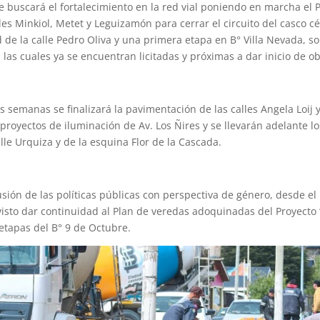
se buscará el fortalecimiento en la red vial poniendo en marcha el 
les Minkiol, Metet y Leguizamón para cerrar el circuito del casco c
 de la calle Pedro Oliva y una primera etapa en B° Villa Nevada, so
e, las cuales ya se encuentran licitadas y próximas a dar inicio de ob
 semanas se finalizará la pavimentación de las calles Angela Loij 
 proyectos de iluminación de Av. Los Ñires y se llevarán adelante 
alle Urquiza y de la esquina Flor de la Cascada.
usión de las políticas públicas con perspectiva de género, desde e
visto dar continuidad al Plan de veredas adoquinadas del Proyecto
 etapas del B° 9 de Octubre.