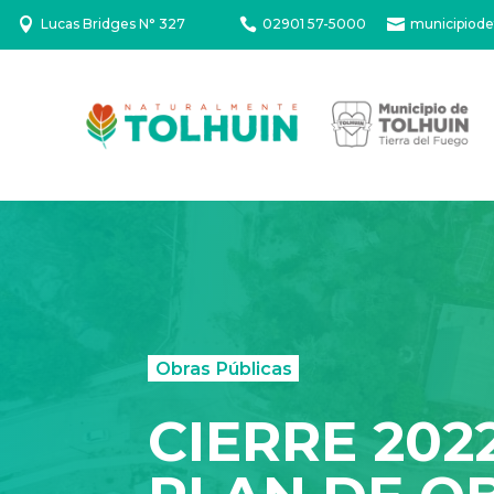

Lucas Bridges N° 327

02901 57-5000

municipiode
Obras Públicas
CIERRE 202