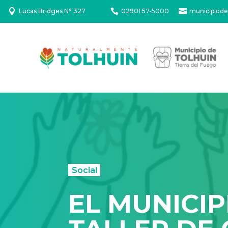

Lucas Bridges N° 327

02901 57-5000

municipiode
Social
EL MUNICI