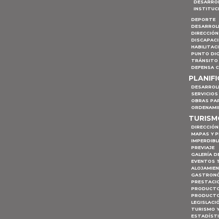
DESARRO
INSTITUC
DEPORTE
DESARROL
DIRECCIÓN
DISCAPAC
HABILITAC
PUNTO DIG
TRÁNSITO 
DEFENSA C
PLANIF
DESARROL
SERVICIOS
OBRAS PA
ORDENAMI
TURIS
DIRECCIÓN
MAPAS Y 
IMPERDIBL
PREVIAJE
GALERÍA D
EVENTOS 
ALOJAMIE
GASTRON
PRESTACI
PRODUCTO
PRODUCTO
LEGISLACI
TURISMO 
ESTADÍST