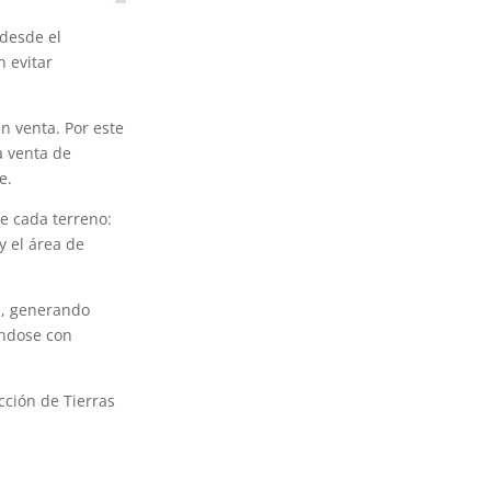
 desde el
n evitar
n venta. Por este
a venta de
e.
e cada terreno:
y el área de
ta, generando
ándose con
cción de Tierras