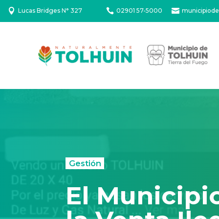

Lucas Bridges N° 327

02901 57-5000

municipiode
Gestión
El Municipi