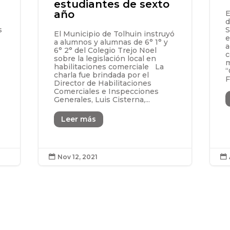
estudiantes de sexto
año
E
d
s
S
El Municipio de Tolhuin instruyó
e
a alumnos y alumnas de 6° 1° y
a
6° 2° del Colegio Trejo Noel
c
sobre la legislación local en
m
habilitaciones comerciale La
“
charla fue brindada por el
F
Director de Habilitaciones
Comerciales e Inspecciones
Generales, Luis Cisterna,...
Leer más
Nov 12, 2021

