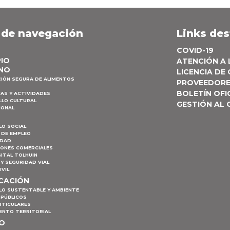
 de navegación
Links de
COVID-19
PIO
ATENCIÓN A
NO
LICENCIA DE
CIÓN SEGURA DE ALIMENTOS
PROVEEDOR
BOLETÍN OFI
AS Y ACTIVIDADES
LLO CULTURAL
GESTIÓN AL
IONAL
LO SOCIAL
 DE EMPLEO
IDAD
IONES COMERCIALES
ITAL TOLHUIN
Y SEGURIDAD VIAL
IVIL
ICACIÓN
LO SUSTENTABLE Y AMBIENTE
 PÚBLICOS
RTICULARES
ENTO TERRITORIAL
MO