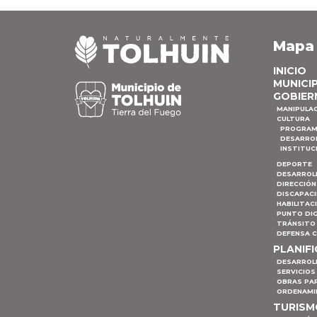
Mapa
INICIO
MUNICI
GOBIER
MANIPULA
CULTURA
PROGRAM
DESARRO
INSTITUC
DEPORTE
DESARROL
DIRECCIÓN
DISCAPAC
HABILITAC
PUNTO DIG
TRÁNSITO 
DEFENSA C
PLANIF
DESARROL
SERVICIOS
OBRAS PA
ORDENAMI
TURIS