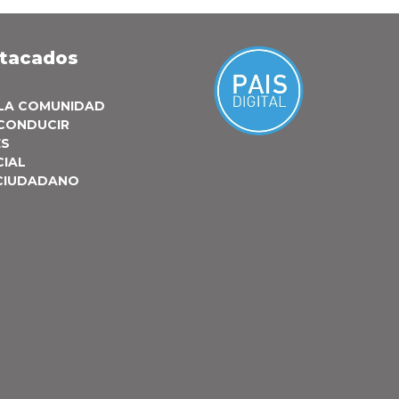
stacados
 LA COMUNIDAD
 CONDUCIR
ES
CIAL
 CIUDADANO