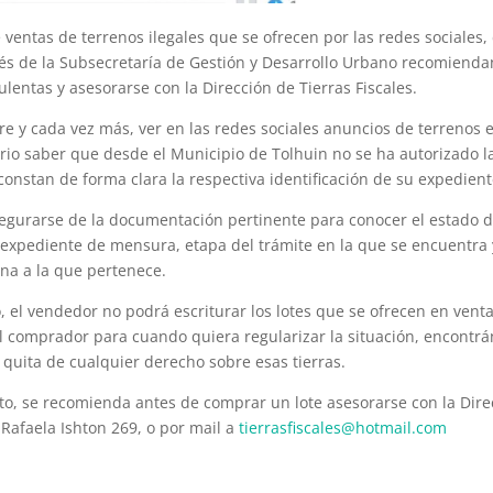
 ventas de terrenos ilegales que se ofrecen por las redes sociales,
vés de la Subsecretaría de Gestión y Desarrollo Urbano recomienda
lentas y asesorarse con la Dirección de Tierras Fiscales.
e y cada vez más, ver en las redes sociales anuncios de terrenos e
rio saber que desde el Municipio de Tolhuin no se ha autorizado l
constan de forma clara la respectiva identificación de su expedient
egurarse de la documentación pertinente para conocer el estado d
e expediente de mensura, etapa del trámite en la que se encuentra 
ana a la que pertenece.
o, el vendedor no podrá escriturar los lotes que se ofrecen en ven
l comprador para cuando quiera regularizar la situación, encontr
 quita de cualquier derecho sobre esas tierras.
to, se recomienda antes de comprar un lote asesorarse con la Dire
e Rafaela Ishton 269, o por mail a
tierrasfiscales@hotmail.com