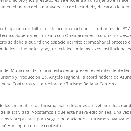
, el Municipio y los prestadores se encuentran trabajando en hacer 
uin en el marco del 50° aniversario de la ciudad y de cara a la te
participación de Tolhuin está acompañada por estudiantes del 3° A
 Técnico Superior en Turismo con Orientación en Ecoturismo, desde
sto se debe a que “dicho espacio permite acompañar el proceso 
n de los estudiantes y seguir fortaleciendo los lazos institucionales
n del Municipio de Tolhuin estuvieron presentes el intendente Dan
 Turismo y Producción Lic. Angelo Fagnani, la coordinadora de Asun
Gimena Contreras y la directora de Turismo Betiana Cardozo.
 de los encuentros de turismo más relevantes a nivel mundial, dond
s de la actividad. Apostamos a que esta nueva edición sea, una vez
ocios y propuestas para seguir potenciando el turismo y avanzand
irmó Harrington en ese contexto.