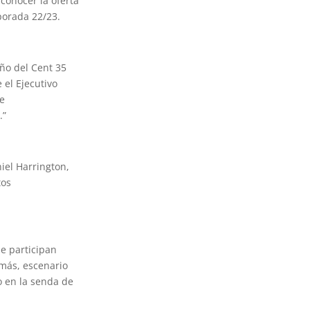
conocer la oferta
mporada 22/23.
ño del Cent 35
 el Ejecutivo
de
.”
iel Harrington,
tos
e participan
 más, escenario
o en la senda de