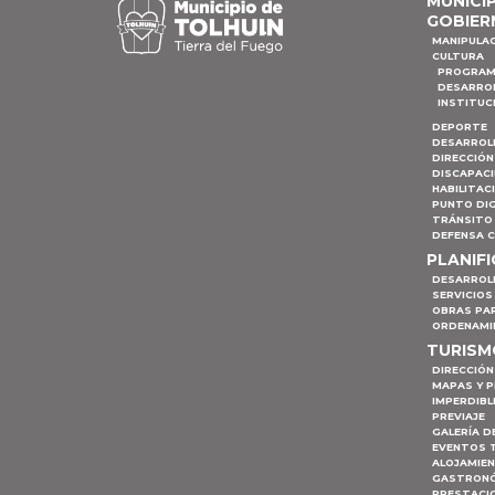
MUNICI
GOBIER
MANIPULA
CULTURA
PROGRAM
DESARRO
INSTITUC
DEPORTE
DESARROL
DIRECCIÓN
DISCAPAC
HABILITAC
PUNTO DIG
TRÁNSITO 
DEFENSA C
PLANIF
DESARROL
SERVICIOS
OBRAS PA
ORDENAMI
TURIS
DIRECCIÓN
MAPAS Y 
IMPERDIBL
PREVIAJE
GALERÍA D
EVENTOS 
ALOJAMIE
GASTRON
PRESTACI