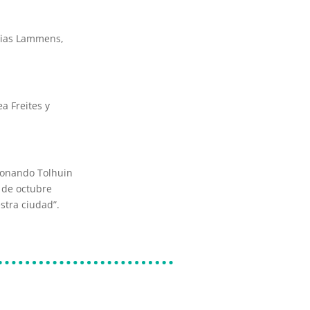
atias Lammens,
a Freites y
.
cionando Tolhuin
4 de octubre
stra ciudad”.