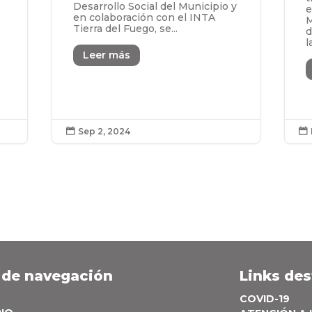
Desarrollo Social del Municipio y
e
en colaboración con el INTA
M
Tierra del Fuego, se...
d
l
Leer más
Sep 2, 2024


 de navegación
Links de
COVID-19