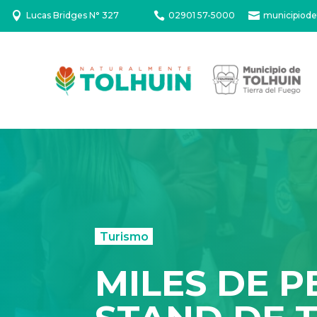

Lucas Bridges N° 327

02901 57-5000

municipiode
Turismo
MILES DE P