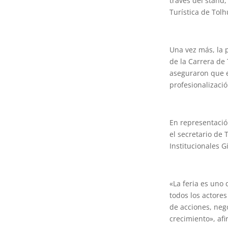
través del stand
Turística de Tolh
Una vez más, la 
de la Carrera de
aseguraron que e
profesionalizació
En representació
el secretario de
Institucionales 
«La feria es uno
todos los actore
de acciones, neg
crecimiento», af