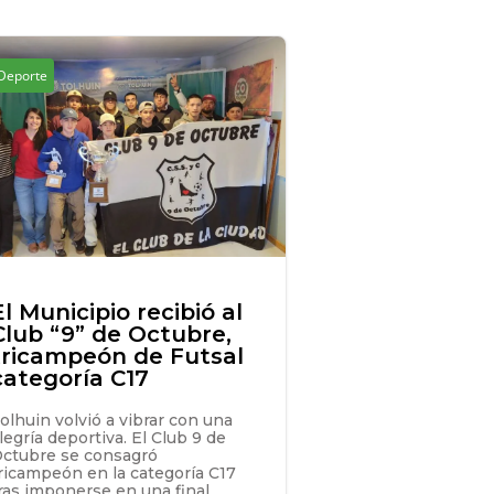
Deporte
El Municipio recibió al
Club “9” de Octubre,
tricampeón de Futsal
categoría C17
olhuin volvió a vibrar con una
legría deportiva. El Club 9 de
ctubre se consagró
ricampeón en la categoría C17
ras imponerse en una final