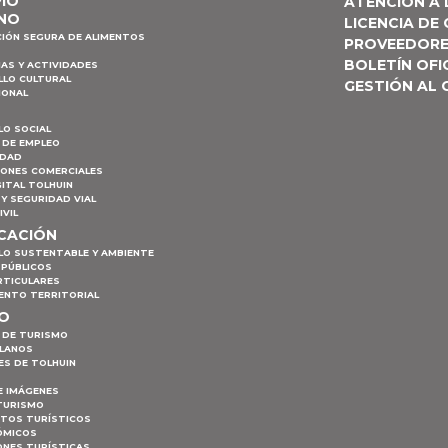
PIO
ATENCIÓN A
NO
LICENCIA DE
CIÓN SEGURA DE ALIMENTOS
PROVEEDOR
BOLETÍN OFI
AS Y ACTIVIDADES
LLO CULTURAL
GESTIÓN AL
IONAL
LO SOCIAL
 DE EMPLEO
IDAD
IONES COMERCIALES
ITAL TOLHUIN
Y SEGURIDAD VIAL
IVIL
ICACIÓN
LO SUSTENTABLE Y AMBIENTE
 PÚBLICOS
RTICULARES
ENTO TERRITORIAL
MO
 DE TURISMO
PLANOS
ES DE TOLHUIN
E IMÁGENES
TURISMO
NTOS TURÍSTICOS
ÓMICOS
ONES TURÍSTICAS