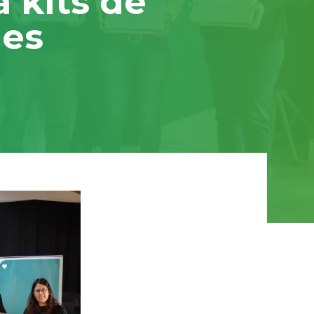
 kits de
les