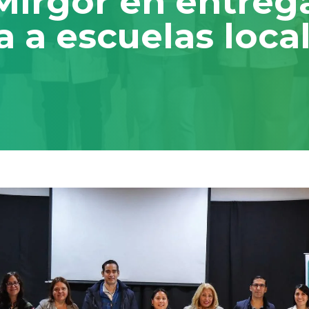
irgor en entrega
 a escuelas loca