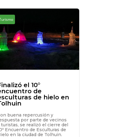
Turismo
Finalizó el 10°
encuentro de
esculturas de hielo en
Tolhuin
on buena repercusión y
espuesta por parte de vecinos
 turistas, se realizó el cierre del
0º Encuentro de Esculturas de
ielo en la ciudad de Tolhuin.