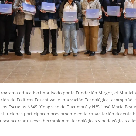
programa educativo impulsado por la Fundación Mirgor, el Municip
cción de Políticas Educativas e Innovación Tecnológica, acompañó l
 las Escuelas N°45 “Congreso de Tucumán” y N°5 “José María Beauv
stituciones participaron previamente en la capacitación docente b
usca acercar nuevas herramientas tecnológicas y pedagógicas a lo