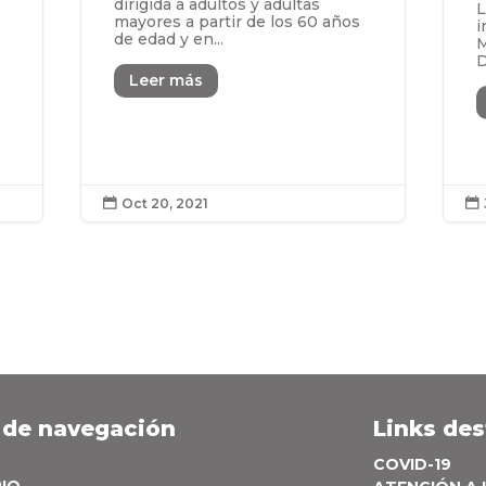
dirigida a adultos y adultas
L
mayores a partir de los 60 años
i
de edad y en...
M
D
a
Leer más
Oct 20, 2021


 de navegación
Links de
COVID-19
PIO