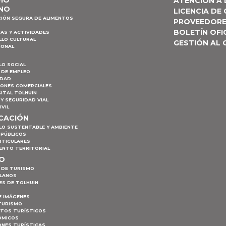
ATENCIÓN A
NO
LICENCIA DE
CIÓN SEGURA DE ALIMENTOS
PROVEEDOR
BOLETÍN OFI
AS Y ACTIVIDADES
LLO CULTURAL
GESTIÓN AL
IONAL
LO SOCIAL
 DE EMPLEO
IDAD
IONES COMERCIALES
ITAL TOLHUIN
Y SEGURIDAD VIAL
IVIL
ICACIÓN
LO SUSTENTABLE Y AMBIENTE
 PÚBLICOS
RTICULARES
ENTO TERRITORIAL
MO
 DE TURISMO
PLANOS
ES DE TOLHUIN
E IMÁGENES
TURISMO
NTOS TURÍSTICOS
ÓMICOS
ONES TURÍSTICAS