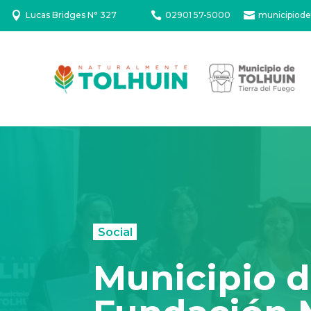

Lucas Bridges N° 327

02901 57-5000

municipiode
Social
Municipio 