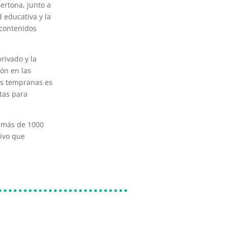
ertona, junto a
 educativa y la
 contenidos
rivado y la
ión en las
des tempranas es
tas para
y más de 1000
tivo que