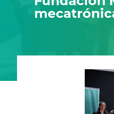
Fundación M
mecatrónica