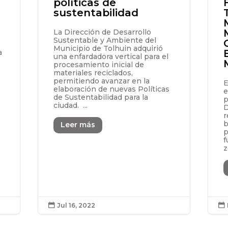
políticas de
sustentabilidad
La Dirección de Desarrollo
Sustentable y Ambiente del
Municipio de Tolhuin adquirió
a
una enfardadora vertical para el
procesamiento inicial de
materiales reciclados,
permitiendo avanzar en la
E
elaboración de nuevas Políticas
e
de Sustentabilidad para la
p
ciudad. ...
D
r
b
Leer más
p
f
z
Jul 16, 2022

