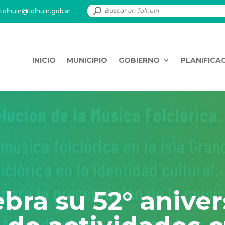
tolhuin@tolhuin.gob.ar
INICIO
MUNICIPIO
GOBIERNO
PLANIFICA
ebra su 52° anive