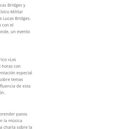
ucas Bridges y
ívico Militar
a Lucas Bridges.
o con el
rande, un evento
rico «Los
3 horas con
entación especial
 sobre temas
nfluencia de esta
ón.
aprender pasos
en la música
a charla sobre la