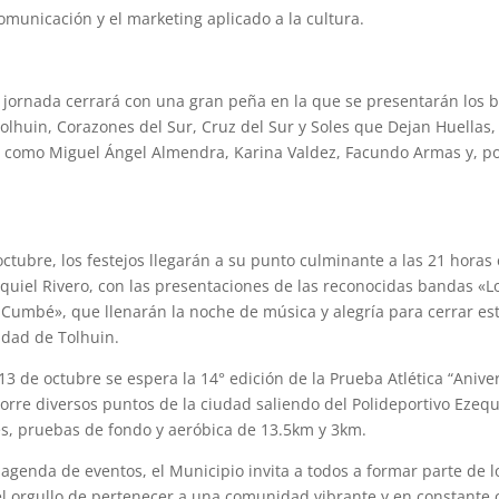
omunicación y el marketing aplicado a la cultura.
a jornada cerrará con una gran peña en la que se presentarán los b
olhuin, Corazones del Sur, Cruz del Sur y Soles que Dejan Huellas
os como Miguel Ángel Almendra, Karina Valdez, Facundo Armas y, p
ctubre, los festejos llegarán a su punto culminante a las 21 horas 
equiel Rivero, con las presentaciones de las reconocidas bandas «L
o Cumbé», que llenarán la noche de música y alegría para cerrar est
udad de Tolhuin.
3 de octubre se espera la 14° edición de la Prueba Atlética “Anive
orre diversos puntos de la ciudad saliendo del Polideportivo Ezequ
es, pruebas de fondo y aeróbica de 13.5km y 3km.
agenda de eventos, el Municipio invita a todos a formar parte de l
el orgullo de pertenecer a una comunidad vibrante y en constante 