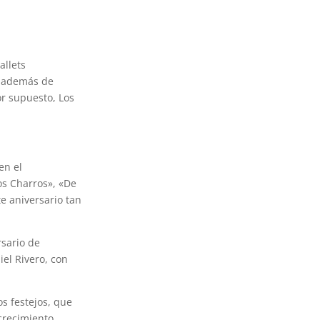
allets
, además de
or supuesto, Los
en el
os Charros», «De
e aniversario tan
rsario de
iel Rivero, con
os festejos, que
crecimiento.