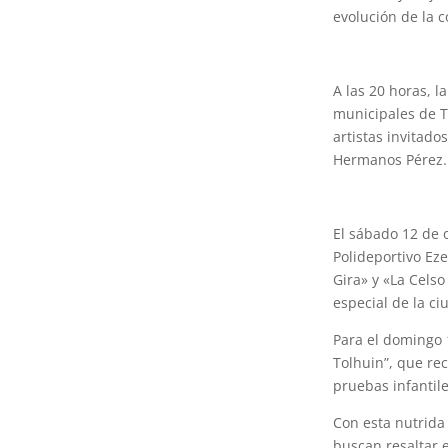
evolución de la c
A las 20 horas, l
municipales de T
artistas invitad
Hermanos Pérez.
El sábado 12 de o
Polideportivo Ez
Gira» y «La Cels
especial de la ci
Para el domingo 1
Tolhuin”, que rec
pruebas infantil
Con esta nutrida 
buscan resaltar 