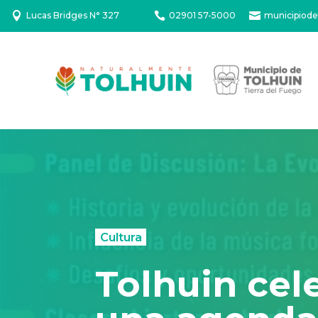

Lucas Bridges N° 327

02901 57-5000

municipiode
Cultura
Tolhuin cel