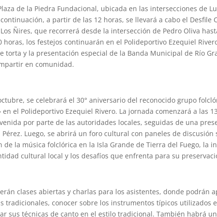
Plaza de la Piedra Fundacional, ubicada en las intersecciones de L
continuación, a partir de las 12 horas, se llevará a cabo el Desfile C
 Los Ñires, que recorrerá desde la intersección de Pedro Oliva hast
0 horas, los festejos continuarán en el Polideportivo Ezequiel River
de torta y la presentación especial de la Banda Municipal de Río G
mpartir en comunidad.
octubre, se celebrará el 30° aniversario del reconocido grupo folcló
en el Polideportivo Ezequiel Rivero. La jornada comenzará a las 1
venida por parte de las autoridades locales, seguidas de una pres
Pérez. Luego, se abrirá un foro cultural con paneles de discusión
 de la música folclórica en la Isla Grande de Tierra del Fuego, la i
tidad cultural local y los desafíos que enfrenta para su preservaci
erán clases abiertas y charlas para los asistentes, donde podrán 
 tradicionales, conocer sobre los instrumentos típicos utilizados 
rar sus técnicas de canto en el estilo tradicional. También habrá un