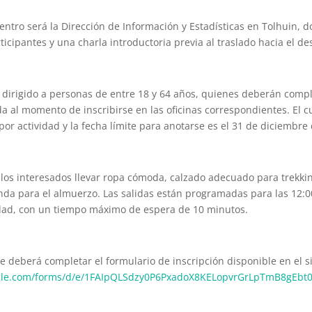
entro será la Dirección de Información y Estadísticas en Tolhuin, d
rticipantes y una charla introductoria previa al traslado hacia el de
 dirigido a personas de entre 18 y 64 años, quienes deberán comp
a al momento de inscribirse en las oficinas correspondientes. El c
por actividad y la fecha límite para anotarse es el 31 de diciembre
los interesados llevar ropa cómoda, calzado adecuado para trekkin
anda para el almuerzo. Las salidas están programadas para las 12:0
idad, con un tiempo máximo de espera de 10 minutos.
se deberá completar el formulario de inscripción disponible en el s
ogle.com/forms/d/e/1FAIpQLSdzy0P6PxadoX8KELopvrGrLpTmB8gEbt0