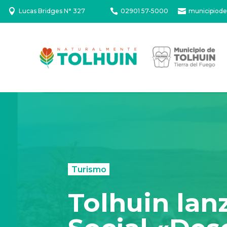

Lucas Bridges N° 327

02901 57-5000

municipiode
Turismo
Tolhuin lan