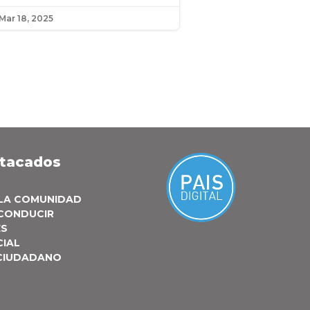
Mar 18, 2025
stacados
 LA COMUNIDAD
 CONDUCIR
ES
CIAL
 CIUDADANO