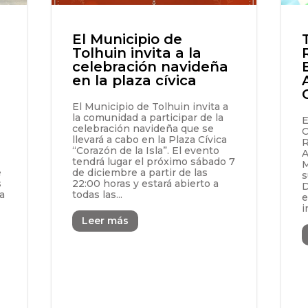
El Municipio de
Tolhuin invita a la
celebración navideña
en la plaza cívica
El Municipio de Tolhuin invita a
la comunidad a participar de la
E
celebración navideña que se
C
llevará a cabo en la Plaza Cívica
R
“Corazón de la Isla”. El evento
A
tendrá lugar el próximo sábado 7
M
e
de diciembre a partir de las
s
s
22:00 horas y estará abierto a
D
la
todas las...
e
i
Leer más