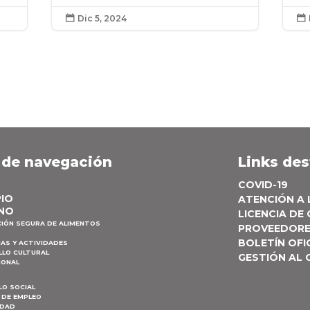
Dic 5, 2024


 de navegación
Links de
COVID-19
PIO
ATENCIÓN A
NO
LICENCIA DE
CIÓN SEGURA DE ALIMENTOS
PROVEEDOR
BOLETÍN OFI
AS Y ACTIVIDADES
LLO CULTURAL
GESTIÓN AL
IONAL
LO SOCIAL
 DE EMPLEO
IDAD