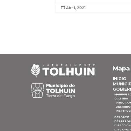
Abr 1, 2021

Mapa
INICIO
MUNICI
GOBIER
MANIPULA
CULTURA
PROGRAM
DESARRO
INSTITUC
DEPORTE
DESARROL
DIRECCIÓN
DISCAPAC