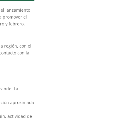
 el lanzamiento
a promover el
ro y febrero.
a región, con el
contacto con la
Grande. La
ración aproximada
uin, actividad de