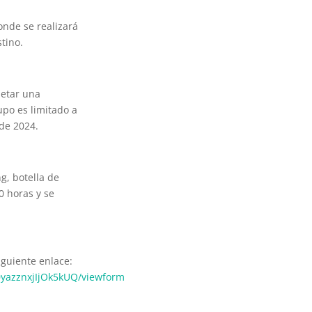
onde se realizará
stino.
letar una
upo es limitado a
 de 2024.
g, botella de
0 horas y se
iguiente enlace:
yazznxjIjOk5kUQ/viewform