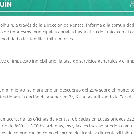
Tolhuin, a través de la Dirección de Rentas, informa a la comunida
go de impuestos municipales anuales hasta el 30 de junio, con el o
modidad a las familias tolhuinenses.
ye el impuesto inmobiliario, la tasa de servicios generales y el im
l cumplimiento, se mantiene un descuento del 25% sobre el monto to
tes tienen la opción de abonar en 3 y 6 cuotas utilizando la Tarjet
den acercar a las oficinas de Rentas, ubicadas en Lucas Bridges 322
rario de 8:00 a 15:00 hs. Además, los y las vecinas se pueden comun
nales de comunicación como el correo electrónico: dir.rentas@tolhui