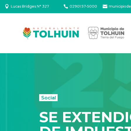

Lucas Bridges N° 327

02901 57-5000

municipiode
Social
SE EXTENDI