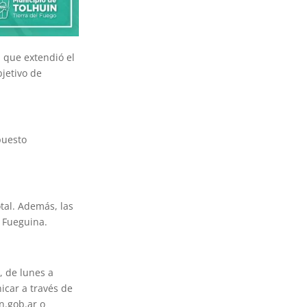
d que extendió el
bjetivo de
puesto
tal. Además, las
a Fueguina.
, de lunes a
icar a través de
n.gob.ar o