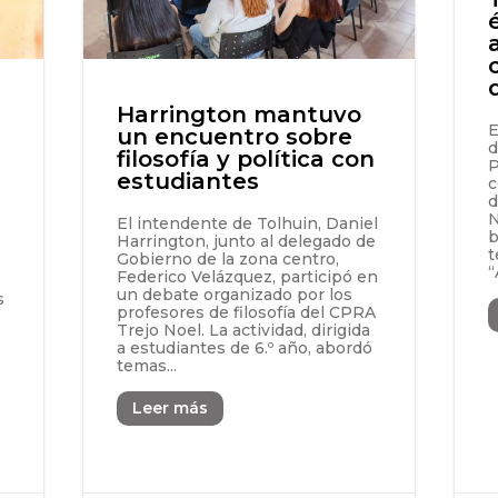
Harrington mantuvo
E
un encuentro sobre
d
filosofía y política con
P
estudiantes
c
d
N
El intendente de Tolhuin, Daniel
b
Harrington, junto al delegado de
t
Gobierno de la zona centro,
“
Federico Velázquez, participó en
un debate organizado por los
s
profesores de filosofía del CPRA
Trejo Noel. La actividad, dirigida
a estudiantes de 6.º año, abordó
temas...
Leer más