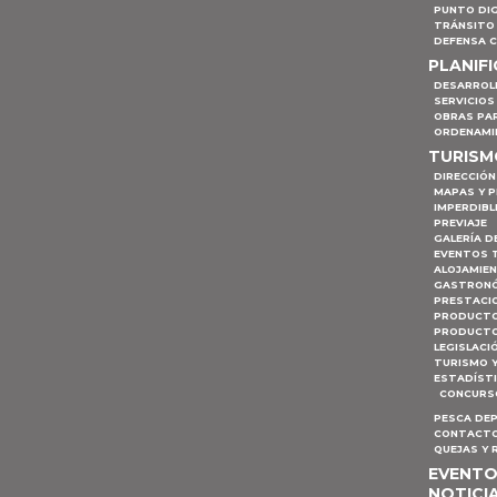
PUNTO DIG
TRÁNSITO 
DEFENSA C
PLANIF
DESARROL
SERVICIOS
OBRAS PA
ORDENAMI
TURIS
DIRECCIÓN
MAPAS Y 
IMPERDIBL
PREVIAJE
GALERÍA D
EVENTOS 
ALOJAMIE
GASTRON
PRESTACI
PRODUCTO
PRODUCTO
LEGISLACI
TURISMO 
ESTADÍST
CONCURSO
PESCA DE
CONTACTO
QUEJAS Y
EVENT
NOTICI