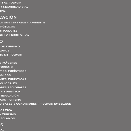
ITAL TOLHUIN
Y SEGURIDAD VIAL
IVIL
ICACIÓN
LO SUSTENTABLE Y AMBIENTE
 PÚBLICOS
RTICULARES
ENTO TERRITORIAL
MO
 DE TURISMO
PLANOS
ES DE TOLHUIN
E IMÁGENES
TURISMO
NTOS TURÍSTICOS
ÓMICOS
ONES TURÍSTICAS
S LOCALES
RES REGIONALES
ÓN TURÍSTICA
Y EDUCACIÓN
ICAS TURISMO
 BASES Y CONDICIONES – TOLHUIN EMBELLECE
PORTIVA
 TURISMO
 RECLAMOS
OS
AS