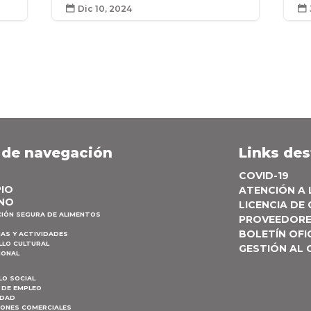
Dic 10, 2024


 de navegación
Links de
COVID-19
PIO
ATENCIÓN A
NO
LICENCIA DE
CIÓN SEGURA DE ALIMENTOS
PROVEEDOR
BOLETÍN OFI
AS Y ACTIVIDADES
LLO CULTURAL
GESTIÓN AL
IONAL
LO SOCIAL
 DE EMPLEO
IDAD
IONES COMERCIALES