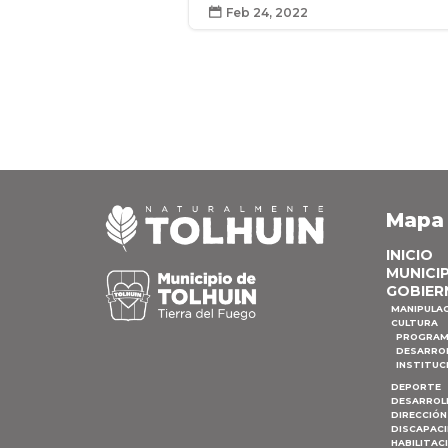
Feb 24, 2022

Mapa
INICIO
MUNICI
GOBIER
MANIPULA
CULTURA
PROGRAM
DESARRO
INSTITUC
DEPORTE
DESARROL
DIRECCIÓN
DISCAPAC
HABILITAC