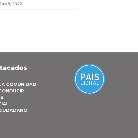
Jun 9, 2022
stacados
 LA COMUNIDAD
 CONDUCIR
ES
CIAL
 CIUDADANO