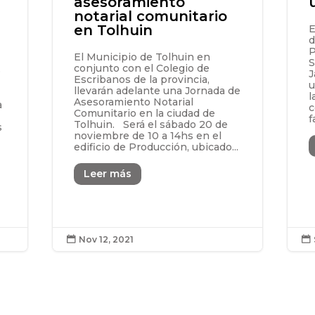
asesoramiento
notarial comunitario
en Tolhuin
E
d
P
El Municipio de Tolhuin en
S
conjunto con el Colegio de
ó
J
Escribanos de la provincia,
u
llevarán adelante una Jornada de
l
Asesoramiento Notarial
a
c
Comunitario en la ciudad de
f
Tolhuin. Será el sábado 20 de
s
noviembre de 10 a 14hs en el
edificio de Producción, ubicado...
Leer más
Nov 12, 2021

