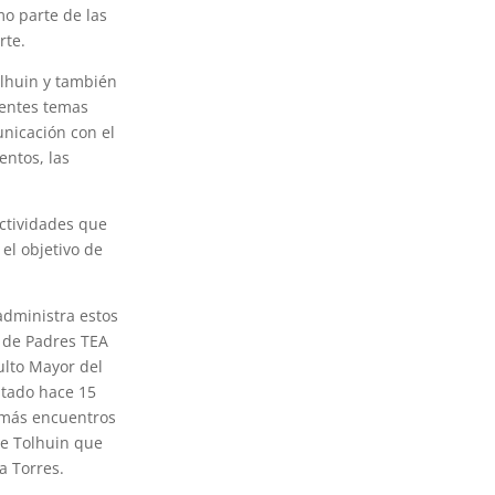
mo parte de las
rte.
olhuin y también
rentes temas
unicación con el
entos, las
actividades que
 el objetivo de
administra estos
 de Padres TEA
ulto Mayor del
ptado hace 15
e más encuentros
de Tolhuin que
a Torres.