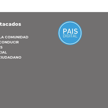
stacados
 LA COMUNIDAD
 CONDUCIR
ES
CIAL
 CIUDADANO