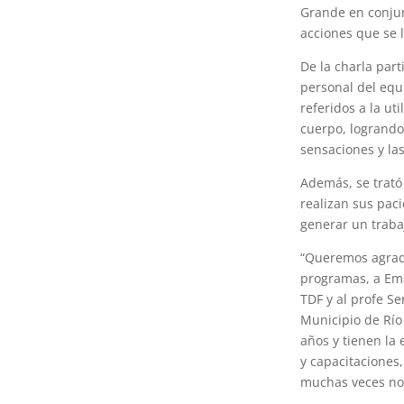
Grande en conjun
acciones que se l
De la charla par
personal del equ
referidos a la ut
cuerpo, logrando
sensaciones y la
Además, se trató 
realizan sus paci
generar un traba
“Queremos agrade
programas, a Em
TDF y al profe Se
Municipio de Río
años y tienen la
y capacitaciones
muchas veces no 