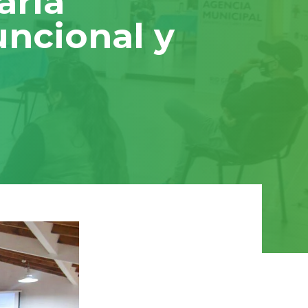
arla
uncional y