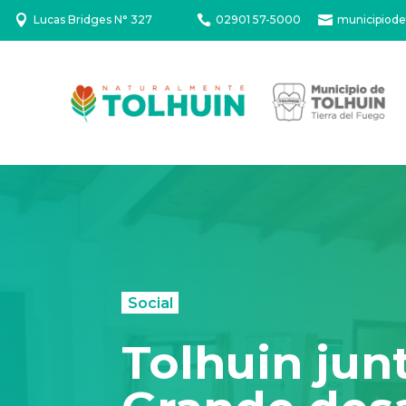

Lucas Bridges N° 327

02901 57-5000

municipiode
Social
Tolhuin jun