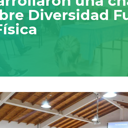
rrollaron una ch
obre Diversidad F
ísica