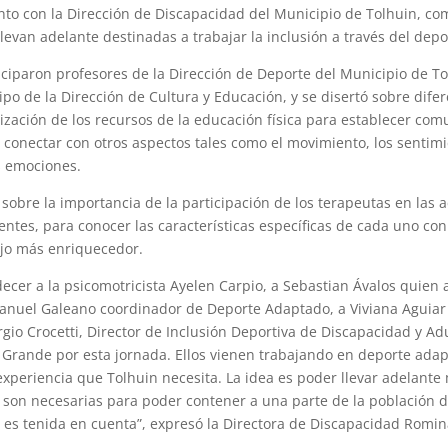
to con la Dirección de Discapacidad del Municipio de Tolhuin, co
levan adelante destinadas a trabajar la inclusión a través del depo
ticiparon profesores de la Dirección de Deporte del Municipio de T
ipo de la Dirección de Cultura y Educación, y se disertó sobre dife
ilización de los recursos de la educación física para establecer com
 conectar con otros aspectos tales como el movimiento, los sentimi
s emociones.
sobre la importancia de la participación de los terapeutas en las 
entes, para conocer las características específicas de cada uno con
jo más enriquecedor.
cer a la psicomotricista Ayelen Carpio, a Sebastian Ávalos quien 
anuel Galeano coordinador de Deporte Adaptado, a Viviana Aguiar
rgio Crocetti, Director de Inclusión Deportiva de Discapacidad y Ad
 Grande por esta jornada. Ellos vienen trabajando en deporte ada
 experiencia que Tolhuin necesita. La idea es poder llevar adelant
, son necesarias para poder contener a una parte de la población 
es tenida en cuenta”, expresó la Directora de Discapacidad Romin