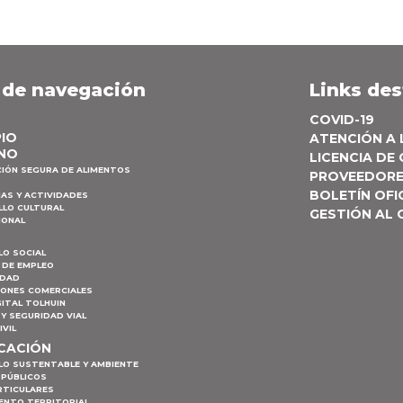
 de navegación
Links de
COVID-19
PIO
ATENCIÓN A
NO
LICENCIA DE
CIÓN SEGURA DE ALIMENTOS
PROVEEDOR
BOLETÍN OFI
AS Y ACTIVIDADES
LLO CULTURAL
GESTIÓN AL
IONAL
LO SOCIAL
 DE EMPLEO
IDAD
IONES COMERCIALES
ITAL TOLHUIN
Y SEGURIDAD VIAL
IVIL
ICACIÓN
LO SUSTENTABLE Y AMBIENTE
 PÚBLICOS
RTICULARES
ENTO TERRITORIAL